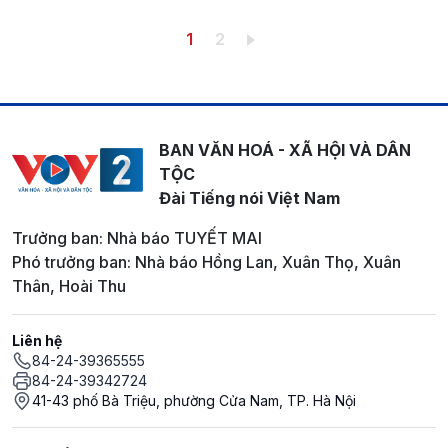
Pagination
Trang hiện thời
Trang
1
2
BAN VĂN HOÁ - XÃ HỘI VÀ DÂN
TỘC
Đài Tiếng nói Việt Nam
Trưởng ban: Nhà báo TUYẾT MAI
Phó trưởng ban: Nhà báo Hồng Lan, Xuân Thọ, Xuân
Thân, Hoài Thu
Liên hệ
84-24-39365555
84-24-39342724
41-43 phố Bà Triệu, phường Cửa Nam, TP. Hà Nội