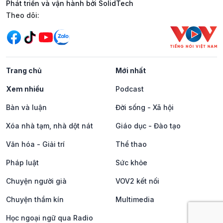
Phát triển và vận hành bởi SolidTech
Mạng xã hội
Theo dõi:
Trang chủ
Mới nhất
Xem nhiều
Podcast
Bàn và luận
Đời sống - Xã hội
Xóa nhà tạm, nhà dột nát
Giáo dục - Đào tạo
Văn hóa - Giải trí
Thể thao
Pháp luật
Sức khỏe
Chuyện người già
VOV2 kết nối
Chuyện thầm kín
Multimedia
Học ngoại ngữ qua Radio