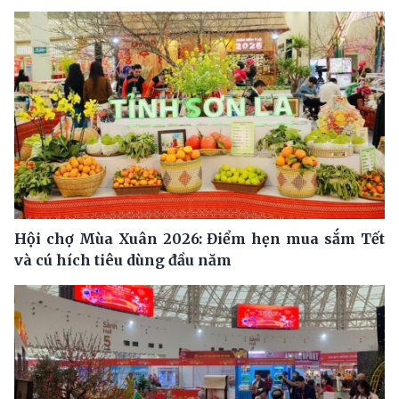
Hội chợ Mùa Xuân 2026: Điểm hẹn mua sắm Tết
và cú hích tiêu dùng đầu năm