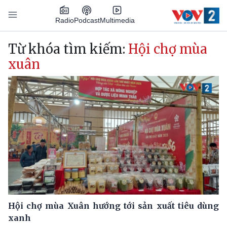
Nhảy đến nội dung
Podcast
Radio
Multimedia
Main navigation
Từ khóa tìm kiếm:
Hội chợ mùa
xuân
Hội chợ mùa Xuân hướng tới sản xuất tiêu dùng
xanh