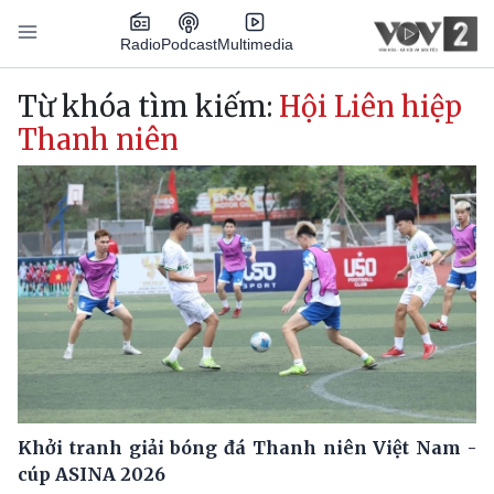
Nhảy đến nội dung
Podcast
Radio
Multimedia
Main navigation
Từ khóa tìm kiếm:
Hội Liên hiệp
Thanh niên
Khởi tranh giải bóng đá Thanh niên Việt Nam -
cúp ASINA 2026