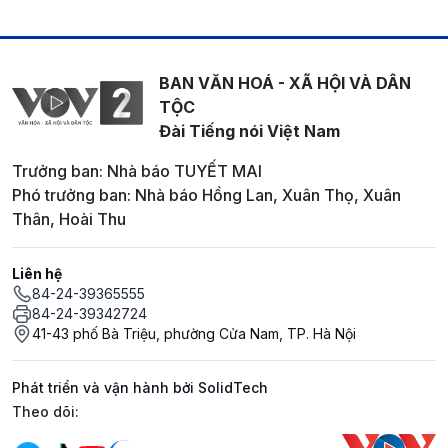
BAN VĂN HOÁ - XÃ HỘI VÀ DÂN
TỘC
Đài Tiếng nói Việt Nam
Trưởng ban: Nhà báo TUYẾT MAI
Phó trưởng ban: Nhà báo Hồng Lan, Xuân Thọ, Xuân
Thân, Hoài Thu
Liên hệ
84-24-39365555
84-24-39342724
41-43 phố Bà Triệu, phường Cửa Nam, TP. Hà Nội
Phát triển và vận hành bởi SolidTech
Mạng xã hội
Theo dõi: