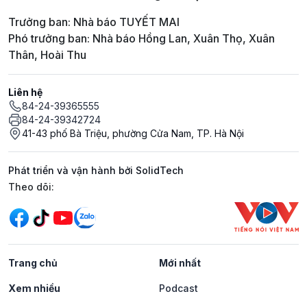
Trưởng ban: Nhà báo TUYẾT MAI
Phó trưởng ban: Nhà báo Hồng Lan, Xuân Thọ, Xuân
Thân, Hoài Thu
Liên hệ
84-24-39365555
84-24-39342724
41-43 phố Bà Triệu, phường Cửa Nam, TP. Hà Nội
Phát triển và vận hành bởi SolidTech
Mạng xã hội
Theo dõi:
Trang chủ
Mới nhất
Xem nhiều
Podcast