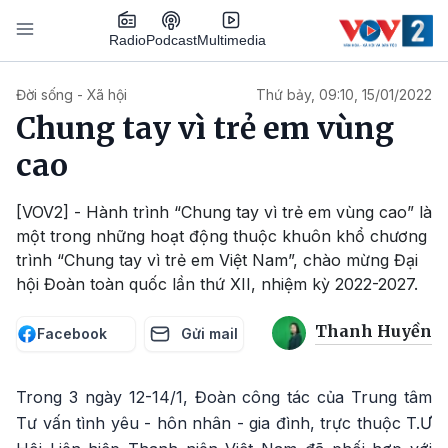
Nhảy đến nội dung
Podcast
Radio
Multimedia
Main navigation
Đời sống - Xã hội
Thứ bảy, 09:10, 15/01/2022
Chung tay vì trẻ em vùng
cao
[VOV2] - Hành trình “Chung tay vì trẻ em vùng cao” là
một trong những hoạt động thuộc khuôn khổ chương
trình “Chung tay vì trẻ em Việt Nam”, chào mừng Đại
hội Đoàn toàn quốc lần thứ XII, nhiệm kỳ 2022-2027.
Thanh Huyền
Facebook
Gửi mail
Trong 3 ngày 12-14/1, Đoàn công tác của Trung tâm
Tư vấn tình yêu - hôn nhân - gia đình, trực thuộc T.Ư