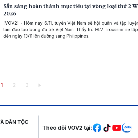
Sẵn sàng hoàn thành mục tiêu tại vòng loại thứ 2 W
2026
[VOV2] - Hôm nay 6/11, tuyển Việt Nam sẽ hội quân và tập luyện
tâm đào tạo bóng đá trẻ Việt Nam. Thầy trò HLV Troussier sẽ tậ
đến ngày 13/11 lên đường sang Philippines.
Trang hiện thời
Trang
Trang
1
2
3
Mạng xã hội
VÀ DÂN TỘC
Theo dõi VOV2 tại: