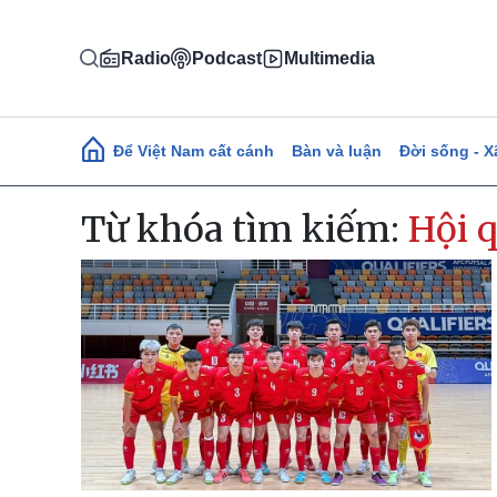
Nhảy đến nội dung
Radio
Podcast
Multimedia
Main navigation
Để Việt Nam cất cánh
Bàn và luận
Đời sống - X
Từ khóa tìm kiếm:
Hội 