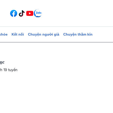
khỏe
Kết nối
Chuyện người già
Chuyện thầm kín
lục
h 19 tuyển