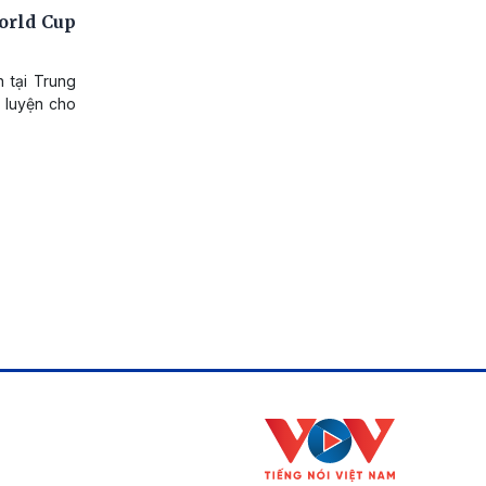
orld Cup
 tại Trung
p luyện cho