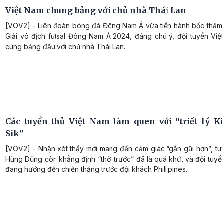
Việt Nam chung bảng với chủ nhà Thái Lan
[VOV2] - Liên đoàn bóng đá Đông Nam Á vừa tiến hành bốc thăm
Giải vô địch futsal Đông Nam Á 2024, đáng chú ý, đội tuyển Vi
cùng bảng đấu với chủ nhà Thái Lan.
Các tuyển thủ Việt Nam làm quen với “triết lý 
Sik”
[VOV2] - Nhận xét thầy mới mang đến cảm giác “gần gũi hơn”, tu
Hùng Dũng còn khẳng định “thời trước” đã là quá khứ, và đội tuy
đang hướng đến chiến thắng trước đội khách Phillipines.