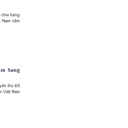
 chia bảng
ệt Nam nằm
Kim Sang
yển thủ Đỗ
ển Việt Nam