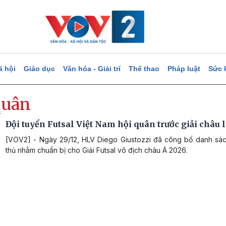
ã hội
Giáo dục
Văn hóa - Giải trí
Thể thao
Pháp luật
Sức 
quân
Đội tuyển Futsal Việt Nam hội quân trước giải châu 
[VOV2] - Ngày 29/12, HLV Diego Giustozzi đã công bố danh sác
thủ nhằm chuẩn bị cho Giải Futsal vô địch châu Á 2026.