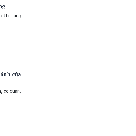
ởng
c khi sang
 ánh của
a, cơ quan,