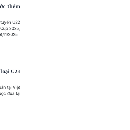
ước thềm
 tuyển U22
 Cup 2025,
8/11/2025.
loại U23
ân tại Việt
uộc đua tại