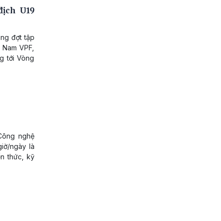
địch U19
ong đợt tập
t Nam VPF,
g tới Vòng
 Công nghệ
giờ/ngày là
ến thức, kỹ