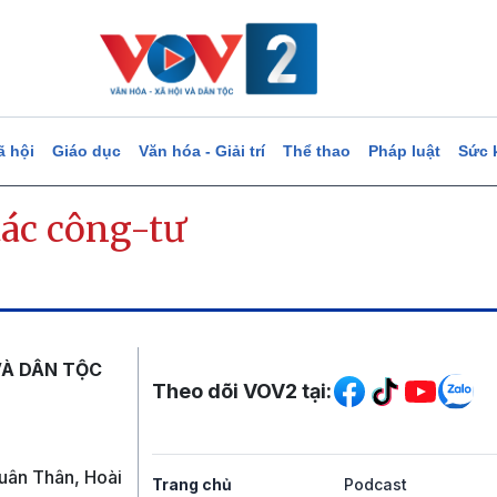
ã hội
Giáo dục
Văn hóa - Giải trí
Thể thao
Pháp luật
Sức 
tác công-tư
Mạng xã hội
VÀ DÂN TỘC
Theo dõi VOV2 tại:
uân Thân, Hoài
Trang chủ
Podcast