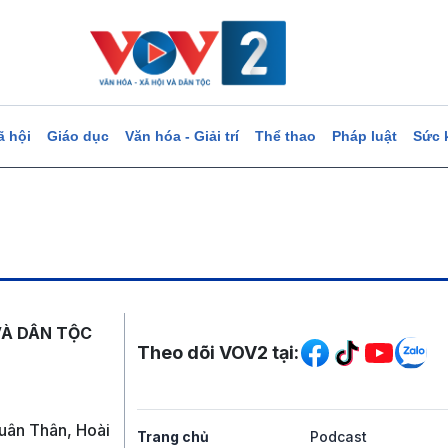
ã hội
Giáo dục
Văn hóa - Giải trí
Thể thao
Pháp luật
Sức 
Mạng xã hội
VÀ DÂN TỘC
Theo dõi VOV2 tại:
uân Thân, Hoài
Trang chủ
Podcast