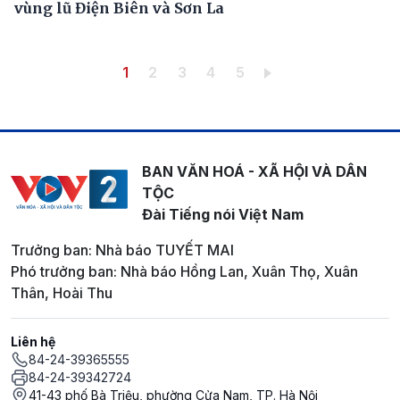
vùng lũ Điện Biên và Sơn La
Pagination
Trang hiện thời
Trang
Trang
Trang
Trang
1
2
3
4
5
BAN VĂN HOÁ - XÃ HỘI VÀ DÂN
TỘC
Đài Tiếng nói Việt Nam
Trưởng ban: Nhà báo TUYẾT MAI
Phó trưởng ban: Nhà báo Hồng Lan, Xuân Thọ, Xuân
Thân, Hoài Thu
Liên hệ
84-24-39365555
84-24-39342724
41-43 phố Bà Triệu, phường Cửa Nam, TP. Hà Nội