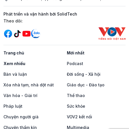
Phát triển và vận hành bởi SolidTech
Mạng xã hội
Theo dõi:
Trang chủ
Mới nhất
Xem nhiều
Podcast
Bàn và luận
Đời sống - Xã hội
Xóa nhà tạm, nhà dột nát
Giáo dục - Đào tạo
Văn hóa - Giải trí
Thể thao
Pháp luật
Sức khỏe
Chuyện người già
VOV2 kết nối
Chuyện thầm kín
Multimedia