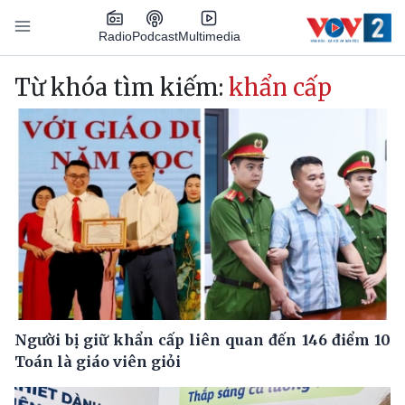
Nhảy đến nội dung
Podcast
Radio
Multimedia
Main navigation
Từ khóa tìm kiếm:
khẩn cấp
Người bị giữ khẩn cấp liên quan đến 146 điểm 10
Toán là giáo viên giỏi