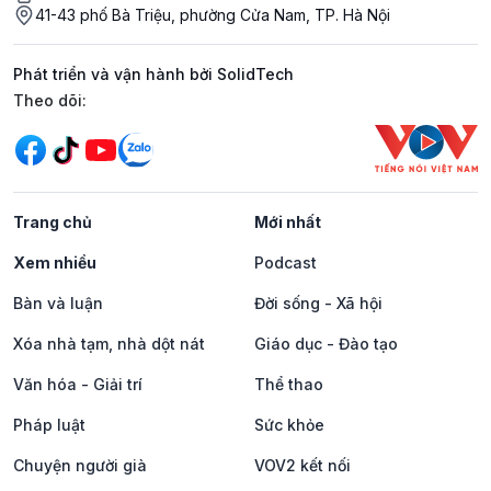
41-43 phố Bà Triệu, phường Cửa Nam, TP. Hà Nội
Phát triển và vận hành bởi SolidTech
Mạng xã hội
Theo dõi:
Trang chủ
Mới nhất
Xem nhiều
Podcast
Bàn và luận
Đời sống - Xã hội
Xóa nhà tạm, nhà dột nát
Giáo dục - Đào tạo
Văn hóa - Giải trí
Thể thao
Pháp luật
Sức khỏe
Chuyện người già
VOV2 kết nối