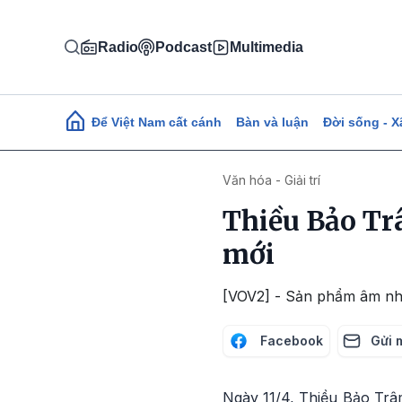
Nhảy đến nội dung
Radio
Podcast
Multimedia
Main navigation
Để Việt Nam cất cánh
Bàn và luận
Đời sống - X
Văn hóa - Giải trí
Thiều Bảo Tr
mới
[VOV2] - Sản phẩm âm nhạ
Facebook
Gửi 
Ngày 11/4, Thiều Bảo Trâ