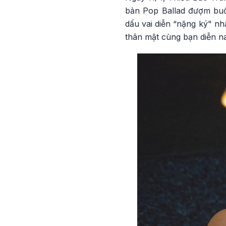
bản Pop Ballad đượm buồ
dấu vai diễn “nặng ký" nh
thân mật cùng bạn diễn 