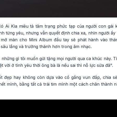
 Ai Kìa miêu tả tâm trạng phức tạp của người con gái 
h từng yêu, nhưng vẫn quyết định chia xa, nhìn người ấy
 mở màn cho Mini Album đầu tay sẽ phát hành vào thá
 sâu lắng và trưởng thành hơn trong âm nhạc.
 những gì tôi muốn gửi tặng mọi người qua ca khúc này. T
ệt vời ở tình yêu thời ông bà là nếu sai thì nỗ lực sửa đã".
ốt đẹp hay không còn dựa vào cố gắng vun đắp, chia sẻ
hết mình, bằng tất cả trái tim mình một cách chân thành 