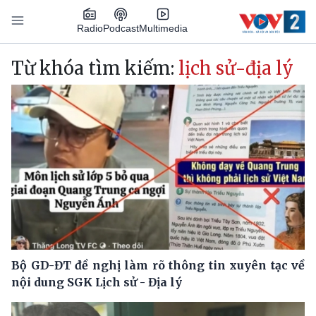
Nhảy đến nội dung
Podcast
Radio
Multimedia
Main navigation
Từ khóa tìm kiếm:
lịch sử-địa lý
Bộ GD-ĐT đề nghị làm rõ thông tin xuyên tạc về
nội dung SGK Lịch sử - Địa lý