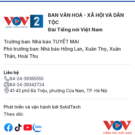
BAN VĂN HOÁ - XÃ HỘI VÀ DÂN
TỘC
Đài Tiếng nói Việt Nam
Trưởng ban: Nhà báo TUYẾT MAI
Phó trưởng ban: Nhà báo Hồng Lan, Xuân Thọ, Xuân
Thân, Hoài Thu
Liên hệ
84-24-39365555
84-24-39342724
41-43 phố Bà Triệu, phường Cửa Nam, TP. Hà Nội
Phát triển và vận hành bởi SolidTech
Mạng xã hội
Theo dõi: