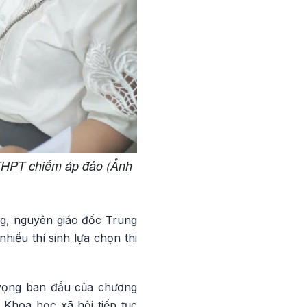
p THPT chiếm áp đảo (Ảnh
g, nguyên giáo đốc Trung
hiều thí sinh lựa chọn thi
ỳ vọng ban đầu của chương
 Khoa học xã hội tiếp tục