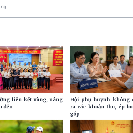
ăng
ờng liên kết vùng, nâng
Hội phụ huynh không đ
m đến
ra các khoản thu, ép b
góp