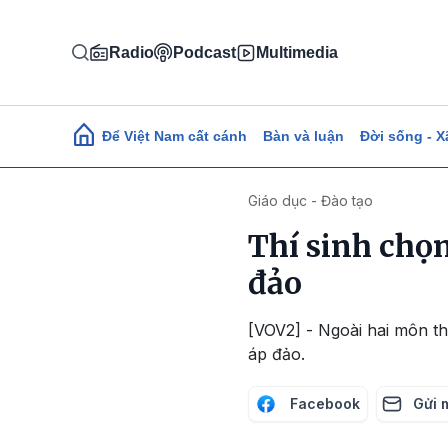
Nhảy đến nội dung
Radio
Podcast
Multimedia
Main navigation
Để Việt Nam cất cánh
Bàn và luận
Đời sống - X
Giáo dục - Đào tạo
Thí sinh chọn
đảo
[VOV2] - Ngoài hai môn th
áp đảo.
Facebook
Gửi 