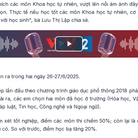
thích các môn Khoa học tự nhiên, vượt lên nỗi ám ảnh đâ
ọn. Thực tế nếu học tốt các môn Khoa học tự nhiên, cơ 
với học sinh", bà Lưu Thị Lập chia sẻ.
Play
Video
ễn ra trong hai ngày 26-27/6/2025.
iệp lần đầu theo chương trình giáo dục phổ thông 2018 phải
 ra, các em chọn hai môn đã học ở trường (Hóa học, Vật l
háp luật, Tin học, Công nghệ và Ngoại ngữ).
 xét tốt nghiệp, điểm các môn thi chiếm 50%; còn lại là 
 có. So với trước, điểm học bạ tăng 20%.