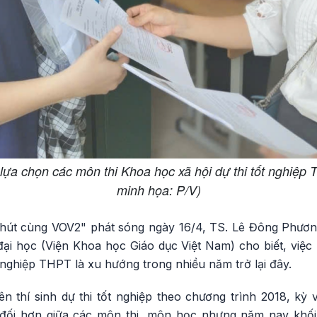
 lựa chọn các môn thi Khoa học xã hội dự thi tốt nghiệ
minh họa: P/V)
phút cùng VOV2" phát sóng ngày 16/4, TS. Lê Đông Phươn
ại học (Viện Khoa học Giáo dục Việt Nam) cho biết, việc n
 nghiệp THPT là xu hướng trong nhiều năm trở lại đây.
n thí sinh dự thi tốt nghiệp theo chương trình 2018, k
 đối hơn giữa các môn thi, môn học nhưng năm nay khối