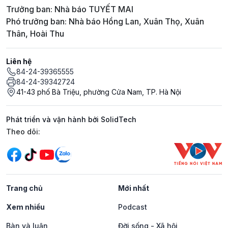
Trưởng ban: Nhà báo TUYẾT MAI
Phó trưởng ban: Nhà báo Hồng Lan, Xuân Thọ, Xuân
Thân, Hoài Thu
Liên hệ
84-24-39365555
84-24-39342724
41-43 phố Bà Triệu, phường Cửa Nam, TP. Hà Nội
Phát triển và vận hành bởi SolidTech
Mạng xã hội
Theo dõi:
Trang chủ
Mới nhất
Xem nhiều
Podcast
Bàn và luận
Đời sống - Xã hội