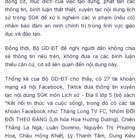
động cơ, mục đích của việc tạo dựng, phát tán các
thông tin, bình luận thất thiệt, xuyên tạc nội dung lịch
sử trong SGK để xử lí nghiêm các vi phạm (nếu có)
nhằm bảo đảm an ninh chính trị trong lĩnh vực giáo
dục và đào tạo.
Đồng thời, Bộ GD-ĐT đề nghị người dân không chia
sẻ thông tin nêu trên, không đưa ra các bình luận
thiếu căn cứ, cơ sở liên quan đến nội dung này.
Thống kê của Bộ GD-ĐT cho thấy, có 27 tài khoản
mạng xã hội Facebook, Tiktok đưa thông tin xuyên
tạc nội dung SGK môn Lịch sử - Địa lí lớp 5 (bộ sách
“Kết nối tri thức và cuộc sống), trong đó có các tài
khoản Facebook như: Thăng Long TV FC, Nhóm ĐỜI
ĐỜI THEO ĐẢNG (Lời hứa Hoa Hướng Dương), Chiến
Thắng La Ngà, Luân Domino, Nguyễn Thị Phương
Hoa, Châu Hồng Khiết, Lý Thanh Tâm, Dung Kiều