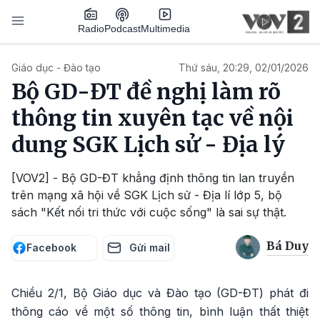
Nhảy đến nội dung
Podcast
Radio
Multimedia
Main navigation
Giáo dục - Đào tạo
Thứ sáu, 20:29, 02/01/2026
Bộ GD-ĐT đề nghị làm rõ
thông tin xuyên tạc về nội
dung SGK Lịch sử - Địa lý
[VOV2] - Bộ GD-ĐT khẳng định thông tin lan truyền
trên mạng xã hội về SGK Lịch sử - Địa lí lớp 5, bộ
sách "Kết nối tri thức với cuộc sống" là sai sự thật.
Bá Duy
Facebook
Gửi mail
Chiều 2/1, Bộ Giáo dục và Đào tạo (GD-ĐT) phát đi
thông cáo về một số thông tin, bình luận thất thiệt