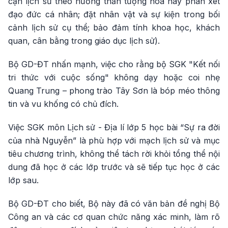
cận lịch sử theo hướng thần tượng hóa hay phán xét
đạo đức cá nhân; đặt nhân vật và sự kiện trong bối
cảnh lịch sử cụ thể; bảo đảm tính khoa học, khách
quan, cân bằng trong giáo dục lịch sử).
Bộ GD-ĐT nhấn mạnh, việc cho rằng bộ SGK "Kết nối
tri thức với cuộc sống" không dạy hoặc coi nhẹ
Quang Trung – phong trào Tây Sơn là bóp méo thông
tin và vu khống có chủ đích.
Việc SGK môn Lịch sử - Địa lí lớp 5 học bài “Sự ra đời
của nhà Nguyễn” là phù hợp với mạch lịch sử và mục
tiêu chương trình, không thể tách rời khỏi tổng thể nội
dung đã học ở các lớp trước và sẽ tiếp tục học ở các
lớp sau.
Bộ GD-ĐT cho biết, Bộ này đã có văn bản đề nghị Bộ
Công an và các cơ quan chức năng xác minh, làm rõ