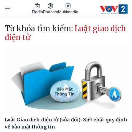
Nhảy đến nội dung
Podcast
Radio
Multimedia
Main navigation
Từ khóa tìm kiếm:
Luật giao dịch
điện tử
Luật Giao dịch điện tử (sửa đổi): Siết chặt quy định
về bảo mật thông tin