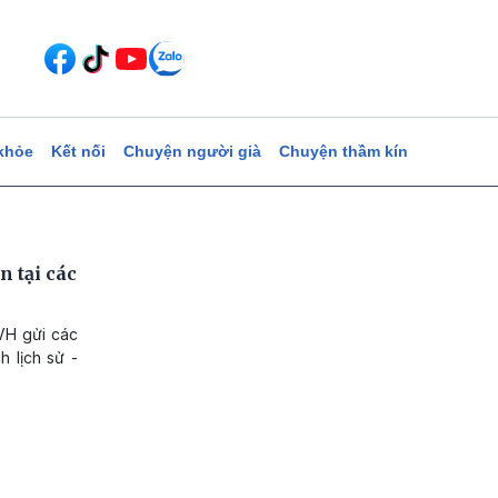
khỏe
Kết nối
Chuyện người già
Chuyện thầm kín
n tại các
H gửi các
h lịch sử -