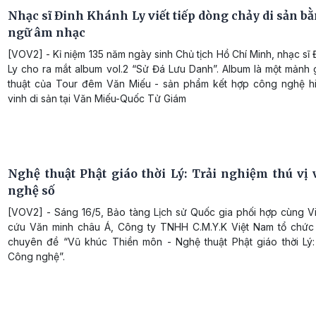
Nhạc sĩ Đinh Khánh Ly viết tiếp dòng chảy di sản b
ngữ âm nhạc
[VOV2] - Kỉ niệm 135 năm ngày sinh Chủ tịch Hồ Chí Minh, nhạc sĩ
Ly cho ra mắt album vol.2 “Sử Đá Lưu Danh”. Album là một mảnh
thuật của Tour đêm Văn Miếu - sản phẩm kết hợp công nghệ hi
vinh di sản tại Văn Miếu-Quốc Tử Giám
Nghệ thuật Phật giáo thời Lý: Trải nghiệm thú vị 
nghệ số
[VOV2] - Sáng 16/5, Bảo tàng Lịch sử Quốc gia phối hợp cùng V
cứu Văn minh châu Á, Công ty TNHH C.M.Y.K Việt Nam tổ chức
chuyên đề “Vũ khúc Thiền môn - Nghệ thuật Phật giáo thời Lý:
Công nghệ”.