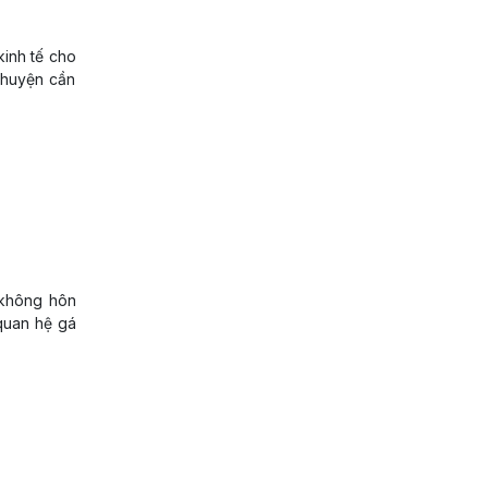
kinh tế cho
 chuyện cần
 không hôn
quan hệ gá