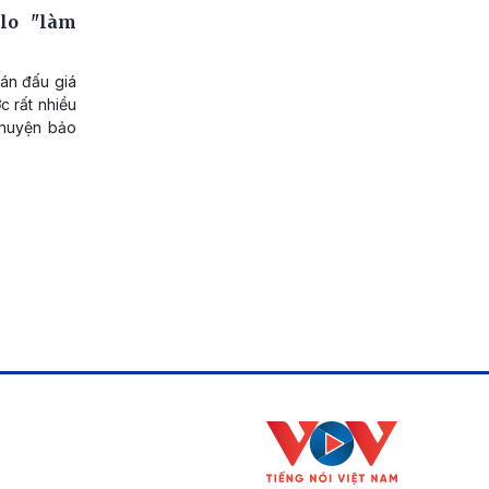
lo "làm
bán đấu giá
 rất nhiều
chuyện bảo