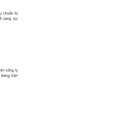
sự chuẩn bị
ề sàng lọc
nên sống ly
ữ đang băn