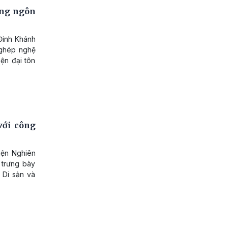
ằng ngôn
 Đinh Khánh
 ghép nghệ
ện đại tôn
với công
iện Nghiên
 trưng bày
 Di sản và