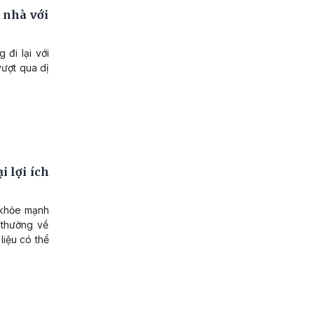
 nhà với
 đi lại với
vượt qua dị
i lợi ích
 khỏe mạnh
 thường về
liệu có thể