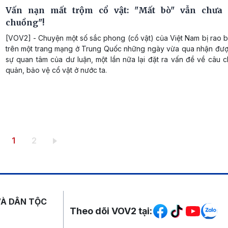
Vấn nạn mất trộm cổ vật: "Mất bò" vẫn chưa 
chuồng"!
[VOV2] - Chuyện một số sắc phong (cổ vật) của Việt Nam bị rao 
trên một trang mạng ở Trung Quốc những ngày vừa qua nhận được
sự quan tâm của dư luận, một lần nữa lại đặt ra vấn đề về câu 
quản, bảo vệ cổ vật ở nước ta.
Trang hiện thời
Trang
1
2
Mạng xã hội
VÀ DÂN TỘC
Theo dõi VOV2 tại: