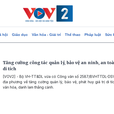
ã hội
Giáo dục
Văn hóa - Giải trí
Thể thao
Pháp luật
Sức 
Tăng cường công tác quản lý, bảo vệ an ninh, an toà
di tích
[VOV2] - Bộ VH-TT&DL vừa có Công văn số 2587/BVHTTDL-DSV
địa phương về tăng cường quản lý, bảo vệ, phát huy giá trị di tíc
văn hóa, danh lam thắng cảnh.