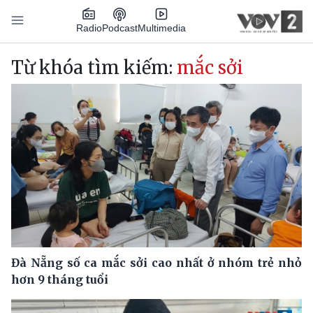
Nhảy đến nội dung
Podcast
Radio
Multimedia
Main navigation
Từ khóa tìm kiếm:
mắc sởi
Đà Nẵng số ca mắc sởi cao nhất ở nhóm trẻ nhỏ
hơn 9 tháng tuổi