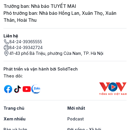
Trưởng ban: Nhà báo TUYẾT MAI
Phó trưởng ban: Nhà báo Hồng Lan, Xuân Thọ, Xuân
Thân, Hoài Thu
Liên hệ
84-24-39365555
84-24-39342724
41-43 phố Bà Triệu, phường Cửa Nam, TP. Hà Nội
Phát triển và vận hành bởi SolidTech
Mạng xã hội
Theo dõi:
Trang chủ
Mới nhất
Xem nhiều
Podcast
Bàn và luận
Đời sống - Xã hội