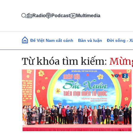
Nhảy đến nội dung
Radio
Podcast
Multimedia
Main navigation
Để Việt Nam cất cánh
Bàn và luận
Đời sống - X
Từ khóa tìm kiếm:
Mừn