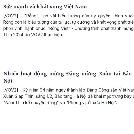
Sức mạnh và khát vọng Việt Nam
[VOV2] - "Rồng", linh vật biểu tượng của uy quyền, thịnh vượ
Rồng còn là biểu tượng của tự lực, tự cường và khát vọng phát tri
phồn vinh, hạnh phúc. “Rồng Việt” - Chương trình phát thanh mừn
Thìn 2024 do VOV2 thực hiện.
Nhiều hoạt động mừng Đảng mừng Xuân tại Bảo 
Nội
[VOV2] - Kỷ niệm 94 năm ngày thành lập Đảng Cộng sản Việt N
Xuân Giáp Thìn, sáng 1/2, Bảo tàng Hà Nội đã khai mạc trưng bày 
"Năm Thìn kể chuyện Rồng" và "Phong vị tết xưa Hà Nội".