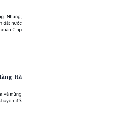
ng. Nhưng,
ển đất nước
g xuân Giáp
tàng Hà
am và mừng
chuyên đề: