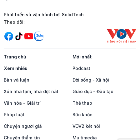
Phát triển và vận hành bởi SolidTech
Mạng xã hội
Theo dõi:
Trang chủ
Mới nhất
Xem nhiều
Podcast
Bàn và luận
Đời sống - Xã hội
Xóa nhà tạm, nhà dột nát
Giáo dục - Đào tạo
Văn hóa - Giải trí
Thể thao
Pháp luật
Sức khỏe
Chuyện người già
VOV2 kết nối
Chuyện thầm kín
Multimedia