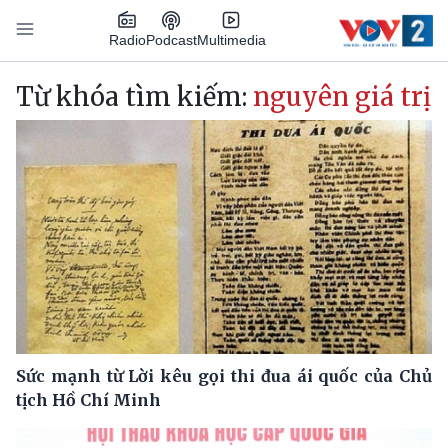
Nhảy đến nội dung
Podcast
Radio
Multimedia
Main navigation
Từ khóa tìm kiếm:
nguyên giá trị
Sức mạnh từ Lời kêu gọi thi đua ái quốc của Chủ
tịch Hồ Chí Minh