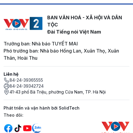
BAN VĂN HOÁ - XÃ HỘI VÀ DÂN
TỘC
Đài Tiếng nói Việt Nam
Trưởng ban: Nhà báo TUYẾT MAI
Phó trưởng ban: Nhà báo Hồng Lan, Xuân Thọ, Xuân
Thân, Hoài Thu
Liên hệ
84-24-39365555
84-24-39342724
41-43 phố Bà Triệu, phường Cửa Nam, TP. Hà Nội
Phát triển và vận hành bởi SolidTech
Mạng xã hội
Theo dõi: