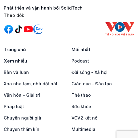
Phát triển và vận hành bởi SolidTech
Mạng xã hội
Theo dõi:
Trang chủ
Mới nhất
Xem nhiều
Podcast
Bàn và luận
Đời sống - Xã hội
Xóa nhà tạm, nhà dột nát
Giáo dục - Đào tạo
Văn hóa - Giải trí
Thể thao
Pháp luật
Sức khỏe
Chuyện người già
VOV2 kết nối
Chuyện thầm kín
Multimedia