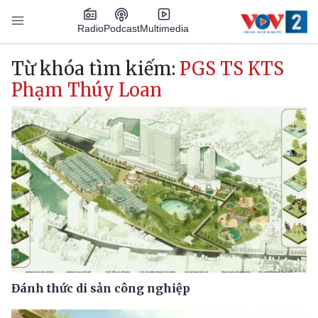
Nhảy đến nội dung
Podcast
Radio
Multimedia
Main navigation
Từ khóa tìm kiếm:
PGS TS KTS
Phạm Thúy Loan
Đánh thức di sản công nghiệp