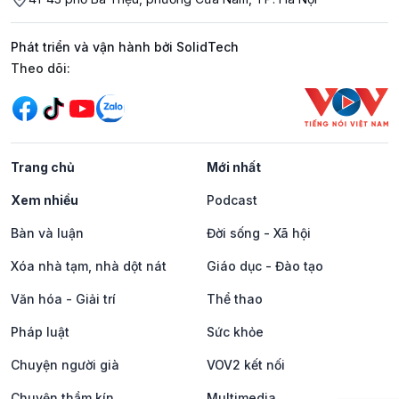
Phát triển và vận hành bởi SolidTech
Mạng xã hội
Theo dõi:
Trang chủ
Mới nhất
Xem nhiều
Podcast
Bàn và luận
Đời sống - Xã hội
Xóa nhà tạm, nhà dột nát
Giáo dục - Đào tạo
Văn hóa - Giải trí
Thể thao
Pháp luật
Sức khỏe
Chuyện người già
VOV2 kết nối
Chuyện thầm kín
Multimedia