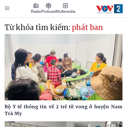
Nhảy đến nội dung
Podcast
Radio
Multimedia
Main navigation
Từ khóa tìm kiếm:
phát ban
Bộ Y tế thông tin về 2 trẻ tử vong ở huyện Nam
Trà My