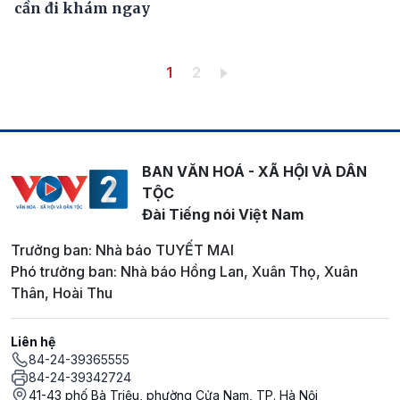
cần đi khám ngay
Pagination
Trang hiện thời
Trang
1
2
BAN VĂN HOÁ - XÃ HỘI VÀ DÂN
TỘC
Đài Tiếng nói Việt Nam
Trưởng ban: Nhà báo TUYẾT MAI
Phó trưởng ban: Nhà báo Hồng Lan, Xuân Thọ, Xuân
Thân, Hoài Thu
Liên hệ
84-24-39365555
84-24-39342724
41-43 phố Bà Triệu, phường Cửa Nam, TP. Hà Nội