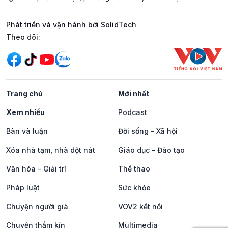
Phát triển và vận hành bởi SolidTech
Mạng xã hội
Theo dõi:
Trang chủ
Mới nhất
Xem nhiều
Podcast
Bàn và luận
Đời sống - Xã hội
Xóa nhà tạm, nhà dột nát
Giáo dục - Đào tạo
Văn hóa - Giải trí
Thể thao
Pháp luật
Sức khỏe
Chuyện người già
VOV2 kết nối
Chuyện thầm kín
Multimedia