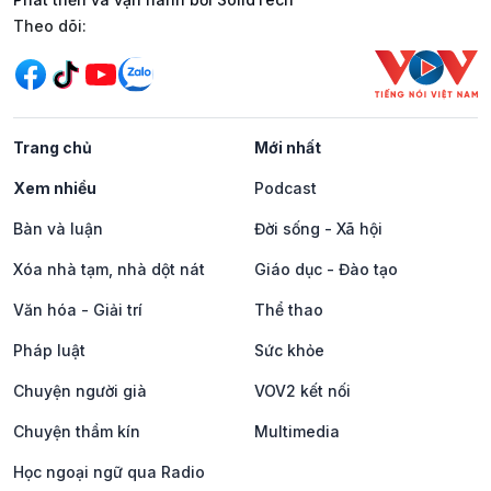
Mạng xã hội
Theo dõi:
Trang chủ
Mới nhất
Xem nhiều
Podcast
Bàn và luận
Đời sống - Xã hội
Xóa nhà tạm, nhà dột nát
Giáo dục - Đào tạo
Văn hóa - Giải trí
Thể thao
Pháp luật
Sức khỏe
Chuyện người già
VOV2 kết nối
Chuyện thầm kín
Multimedia
Học ngoại ngữ qua Radio