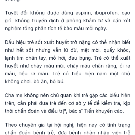
Tuyệt đối không được dùng aspirin, ibuprofen, cạo
gió, không truyền dịch ở phòng khám tư và cần xét
nghiệm tổng phân tích tế bào máu mỗi ngày.
Dấu hiệu trẻ sốt xuất huyết trở nặng có thể nhận biết
như hết sốt nhưng vẫn lừ đừ, mệt mỏi, quấy khóc,
lạnh tím chân tay, mồ hôi, đau bụng. Trẻ có thể xuất
huyết như chảy máu mũi, chảy máu chân răng, ói ra
máu, tiểu ra máu. Trẻ có biểu hiện nằm một chỗ
không chơi, bỏ ăn, bỏ bú.
Cha mẹ không nên chủ quan khi trẻ gặp các biểu hiện
trên, cần phải đưa trẻ đến cơ sở y tế để kiểm tra, kịp
thời chẩn đoán và điều trị", bác sĩ Tiến khuyến cáo.
Theo chuyên gia tại hội nghị, hiện nay có tình trạng
chẩn đoán bệnh trễ, đưa bệnh nhân nhập viện trễ