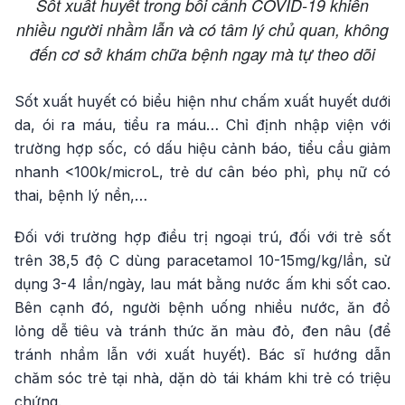
Sốt xuất huyết trong bối cảnh COVID-19 khiến
nhiều người nhầm lẫn và có tâm lý chủ quan, không
đến cơ sở khám chữa bệnh ngay mà tự theo dõi
Sốt xuất huyết có biểu hiện như chấm xuất huyết dưới
da, ói ra máu, tiểu ra máu… Chỉ định nhập viện với
trường hợp sốc, có dấu hiệu cảnh báo, tiểu cầu giảm
nhanh <100k/microL, trẻ dư cân béo phì, phụ nữ có
thai, bệnh lý nền,…
Đối với trường hợp điều trị ngoại trú, đối với trẻ sốt
trên 38,5 độ C dùng paracetamol 10-15mg/kg/lần, sử
dụng 3-4 lần/ngày, lau mát bằng nước ấm khi sốt cao.
Bên cạnh đó, người bệnh uống nhiều nước, ăn đồ
lỏng dễ tiêu và tránh thức ăn màu đỏ, đen nâu (để
tránh nhầm lẫn với xuất huyết). Bác sĩ hướng dẫn
chăm sóc trẻ tại nhà, dặn dò tái khám khi trẻ có triệu
chứng.