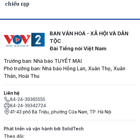
chiếu rạp
BAN VĂN HOÁ - XÃ HỘI VÀ DÂN
TỘC
Đài Tiếng nói Việt Nam
Trưởng ban: Nhà báo TUYẾT MAI
Phó trưởng ban: Nhà báo Hồng Lan, Xuân Thọ, Xuân
Thân, Hoài Thu
Liên hệ
84-24-39365555
84-24-39342724
41-43 phố Bà Triệu, phường Cửa Nam, TP. Hà Nội
Phát triển và vận hành bởi SolidTech
Mạng xã hội
Theo dõi: