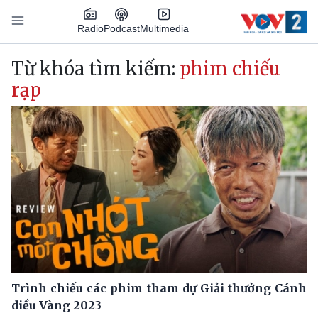
Nhảy đến nội dung
Podcast
Radio
Multimedia
Main navigation
Từ khóa tìm kiếm:
phim chiếu
rạp
Trình chiếu các phim tham dự Giải thưởng Cánh
diều Vàng 2023