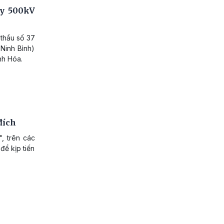
ây 500kV
 thầu số 37
 Ninh Bình)
nh Hóa.
đích
, trên các
để kịp tiến