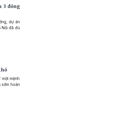
h 3 đóng
ờng, dự án
 Nối đã đủ
khó
ư một mệnh
m sớm hoàn