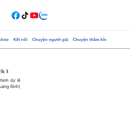
khỏe
Kết nối
Chuyện người già
Chuyện thầm kín
ch 3
hính dự lễ
uảng Bình)