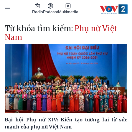
Nhảy đến nội dung
Podcast
Radio
Multimedia
Main navigation
Từ khóa tìm kiếm:
Phụ nữ Việt
Nam
Đại hội Phụ nữ XIV: Kiến tạo tương lai từ sức
mạnh của phụ nữ Việt Nam