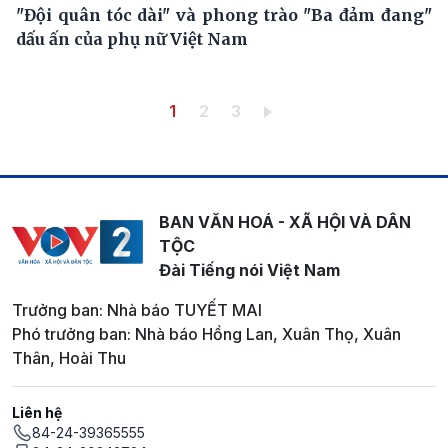
"Đội quân tóc dài" và phong trào "Ba đảm đang"
dấu ấn của phụ nữ Việt Nam
Pagination
Trang hiện thời
Trang
Trang
1
2
3
BAN VĂN HOÁ - XÃ HỘI VÀ DÂN
TỘC
Đài Tiếng nói Việt Nam
Trưởng ban: Nhà báo TUYẾT MAI
Phó trưởng ban: Nhà báo Hồng Lan, Xuân Thọ, Xuân
Thân, Hoài Thu
Liên hệ
84-24-39365555