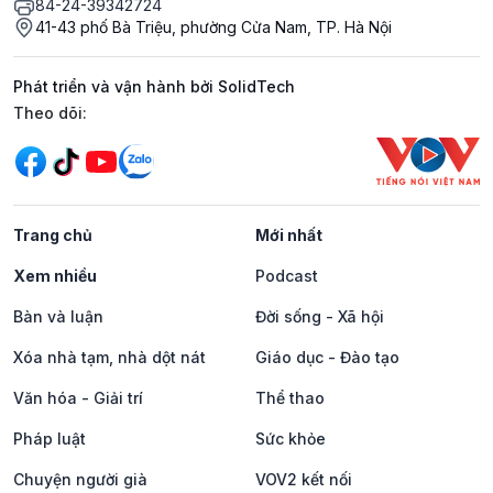
84-24-39342724
41-43 phố Bà Triệu, phường Cửa Nam, TP. Hà Nội
Phát triển và vận hành bởi SolidTech
Mạng xã hội
Theo dõi:
Trang chủ
Mới nhất
Xem nhiều
Podcast
Bàn và luận
Đời sống - Xã hội
Xóa nhà tạm, nhà dột nát
Giáo dục - Đào tạo
Văn hóa - Giải trí
Thể thao
Pháp luật
Sức khỏe
Chuyện người già
VOV2 kết nối