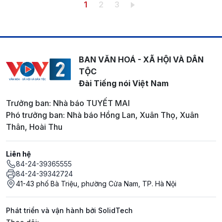
Pagination
Trang hiện thời
Trang
Trang
1
2
3
BAN VĂN HOÁ - XÃ HỘI VÀ DÂN
TỘC
Đài Tiếng nói Việt Nam
Trưởng ban: Nhà báo TUYẾT MAI
Phó trưởng ban: Nhà báo Hồng Lan, Xuân Thọ, Xuân
Thân, Hoài Thu
Liên hệ
84-24-39365555
84-24-39342724
41-43 phố Bà Triệu, phường Cửa Nam, TP. Hà Nội
Phát triển và vận hành bởi SolidTech