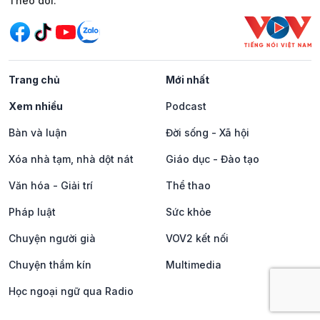
Mạng xã hội
Theo dõi:
Trang chủ
Mới nhất
Xem nhiều
Podcast
Bàn và luận
Đời sống - Xã hội
Xóa nhà tạm, nhà dột nát
Giáo dục - Đào tạo
Văn hóa - Giải trí
Thể thao
Pháp luật
Sức khỏe
Chuyện người già
VOV2 kết nối
Chuyện thầm kín
Multimedia
Học ngoại ngữ qua Radio