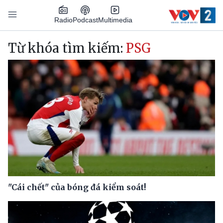
Nhảy đến nội dung
Podcast
Radio
Multimedia
Main navigation
Từ khóa tìm kiếm:
PSG
"Cái chết" của bóng đá kiểm soát!