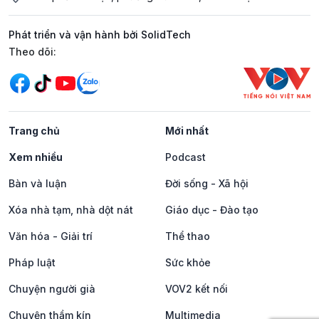
Phát triển và vận hành bởi SolidTech
Mạng xã hội
Theo dõi:
Trang chủ
Mới nhất
Xem nhiều
Podcast
Bàn và luận
Đời sống - Xã hội
Xóa nhà tạm, nhà dột nát
Giáo dục - Đào tạo
Văn hóa - Giải trí
Thể thao
Pháp luật
Sức khỏe
Chuyện người già
VOV2 kết nối
Chuyện thầm kín
Multimedia