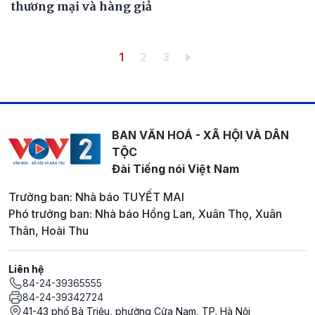
thương mại và hàng giả
Pagination
Trang hiện thời
Trang
Trang
1
2
3
BAN VĂN HOÁ - XÃ HỘI VÀ DÂN
TỘC
Đài Tiếng nói Việt Nam
Trưởng ban: Nhà báo TUYẾT MAI
Phó trưởng ban: Nhà báo Hồng Lan, Xuân Thọ, Xuân
Thân, Hoài Thu
Liên hệ
84-24-39365555
84-24-39342724
41-43 phố Bà Triệu, phường Cửa Nam, TP. Hà Nội