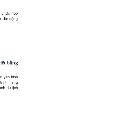
ổ chức họp
o dài cộng
iệt bằng
truyền hình
 trình mang
nh du lịch