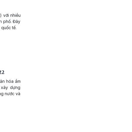
 với nhiều
nh phố. Đây
 quốc tế.
22
văn hóa ẩm
n xây dựng
ong nước và