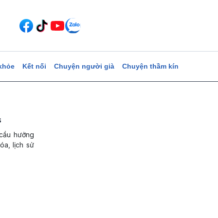
khỏe
Kết nối
Chuyện người già
Chuyện thầm kín
s
 cầu hưởng
a, lịch sử