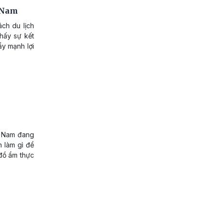
t Nam
ách du lịch
hấy sự kết
ẩy mạnh lợi
ệt Nam đang
n làm gì để
 đồ ẩm thực