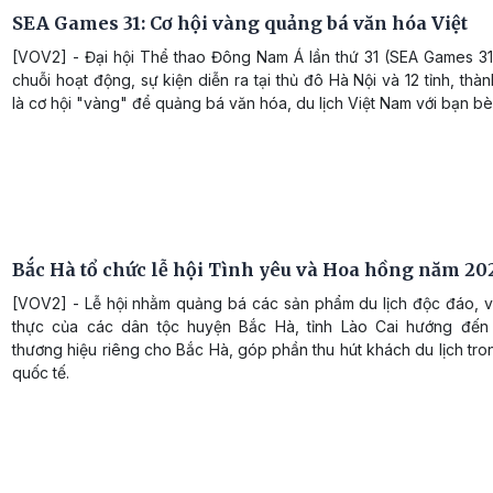
SEA Games 31: Cơ hội vàng quảng bá văn hóa Việt
[VOV2] - Đại hội Thể thao Đông Nam Á lần thứ 31 (SEA Games 31)
chuỗi hoạt động, sự kiện diễn ra tại thủ đô Hà Nội và 12 tỉnh, thà
là cơ hội "vàng" để quảng bá văn hóa, du lịch Việt Nam với bạn bè
Bắc Hà tổ chức lễ hội Tình yêu và Hoa hồng năm 20
[VOV2] - Lễ hội nhằm quảng bá các sản phẩm du lịch độc đáo, 
thực của các dân tộc huyện Bắc Hà, tỉnh Lào Cai hướng đế
thương hiệu riêng cho Bắc Hà, góp phần thu hút khách du lịch tr
quốc tế.