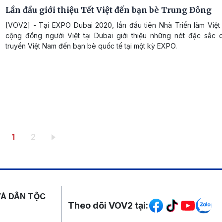
Lần đầu giới thiệu Tết Việt đến bạn bè Trung Đông
[VOV2] - Tại EXPO Dubai 2020, lần đầu tiên Nhà Triển lãm Việ
cộng đồng người Việt tại Dubai giới thiệu những nét đặc sắc 
truyền Việt Nam đến bạn bè quốc tế tại một kỳ EXPO.
Trang hiện thời
Trang
1
2
Mạng xã hội
VÀ DÂN TỘC
Theo dõi VOV2 tại: