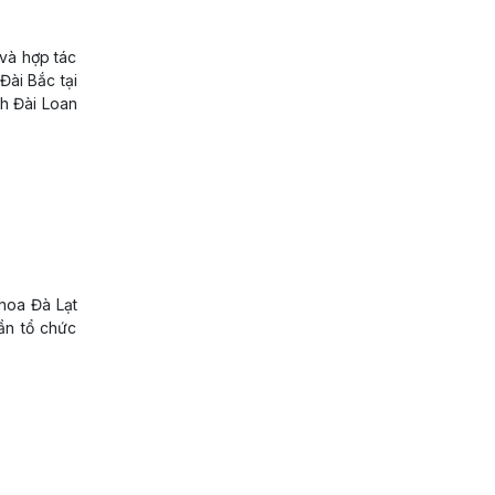
và hợp tác
Đài Bắc tại
ch Đài Loan
 hoa Đà Lạt
lần tổ chức