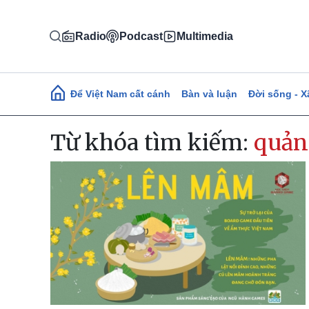
Nhảy đến nội dung
Radio
Podcast
Multimedia
Main navigation
Để Việt Nam cất cánh
Bàn và luận
Đời sống - X
Từ khóa tìm kiếm:
quản