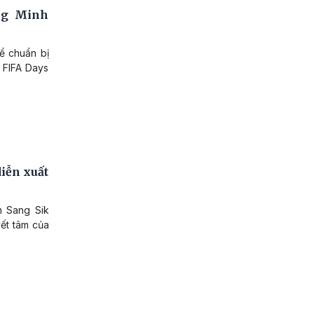
ng Minh
để chuẩn bị
 FIFA Days
iễn xuất
m Sang Sik
yết tâm của