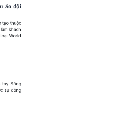
u áo đội
n tạo thuộc
 làm khách
 loại World
a tay Sông
ợc sự đồng