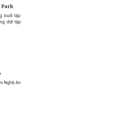
y Park
g buổi tập
ong đợt tập
p
am Nghệ An