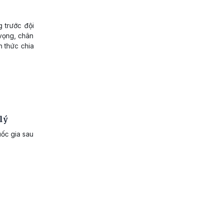
 trước đội
vọng, chân
h thức chia
lý
ốc gia sau