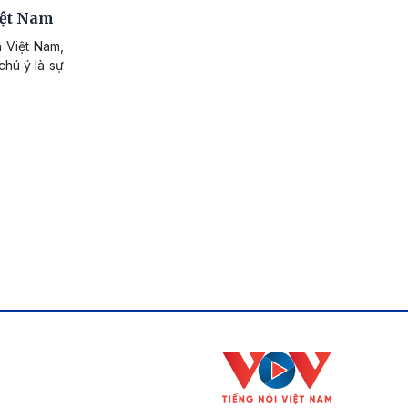
iệt Nam
n Việt Nam,
chú ý là sự