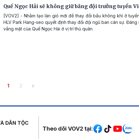
Quế Ngọc Hải sẽ không giữ băng đội trưởng tuyển V
[VOV2] - Nhằm tạo làn gió mới để thay đổi bầu không khí ở tuyể
HLV Park Hang-seo quyết định thay đổi đội ngũ ban cán sự. Đáng 
vắng mặt của Quế Ngọc Hải ở vị trí thủ quân.
Trang hiện thời
Trang
1
2
Mạng xã hội
VÀ DÂN TỘC
Theo dõi VOV2 tại: