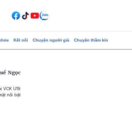
khỏe
Kết nối
Chuyện người già
Chuyện thầm kín
Quế Ngọc
ại VCK U19
ặt nổi bật