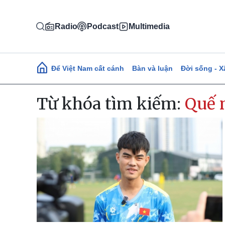
Nhảy đến nội dung
Radio
Podcast
Multimedia
Main navigation
Để Việt Nam cất cánh
Bàn và luận
Đời sống - X
Từ khóa tìm kiếm:
Quế 