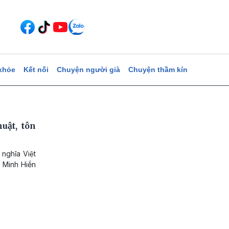
khỏe
Kết nối
Chuyện người già
Chuyện thầm kín
uật, tôn
ghĩa Việt
h Minh Hiền