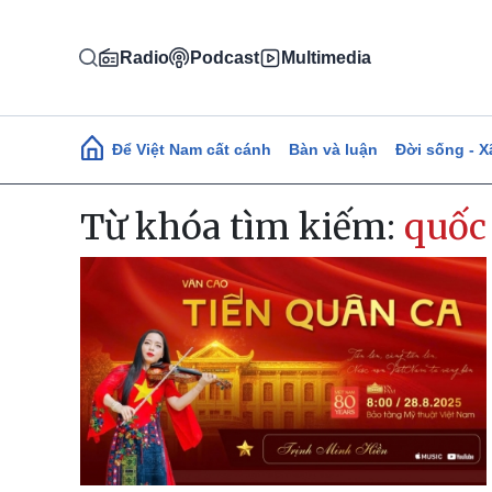
Nhảy đến nội dung
Radio
Podcast
Multimedia
Main navigation
Để Việt Nam cất cánh
Bàn và luận
Đời sống - X
Từ khóa tìm kiếm:
quốc