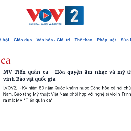
ã hội
Giáo dục
Văn hóa - Giải trí
Thể thao
Pháp luật
Sức 
 ca
MV Tiến quân ca - Hòa quyện âm nhạc và mỹ th
vinh Bảo vật quốc gia
[VOV2] - Kỷ niệm 80 năm Quốc khánh nước Cộng hòa xã hội chủ n
Nam, Bảo tàng Mỹ thuật Việt Nam phối hợp với nghệ sĩ violin Trịn
ra mắt MV "Tiến quân ca"