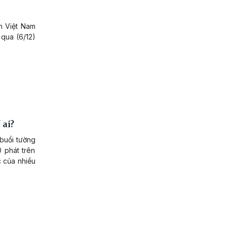
ển Việt Nam
 qua (6/12)
 ai?
 buổi tường
 phát trên
c của nhiều