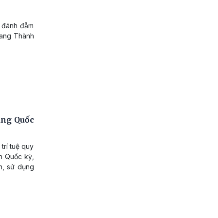
n đánh đẫm
Quang Thành
ụng Quốc
trí tuệ quy
ến Quốc kỳ,
n, sử dụng