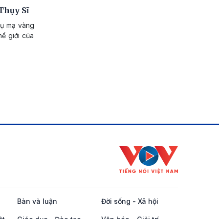
Thụy Sĩ
trụ mạ vàng
hế giới của
Bàn và luận
Đời sống - Xã hội