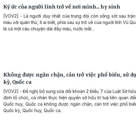
Ký ức của người lính trở về nơi mình... hy sinh
[VOV2] - Là người duy nhất của trung đội còn sống sót sau trậ
máu với quân thù, ít ai biết, phía sau sự trở về của người lính Vũ 
là cả một câu chuyện dài đầy máu, nước mắt…
Không được ngăn chặn, cản trở việc phổ biến, sử d
kỳ, Quốc ca
[VOV2] - Đề nghị bổ sung sửa đổi khoản 2 Điều 7 của Luật Sở hữu 
định tổ chức, cá nhân thực hiện quyền sở hữu trí tuệ liên quan đ
Quốc huy, Quốc ca không được ngăn chặn, cản trở việc phổ biế
Quốc kỳ, Quốc huy, Quốc ca.