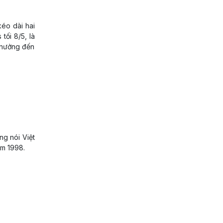
éo dài hai
tối 8/5, là
h hưởng đến
g nói Việt
ăm 1998.