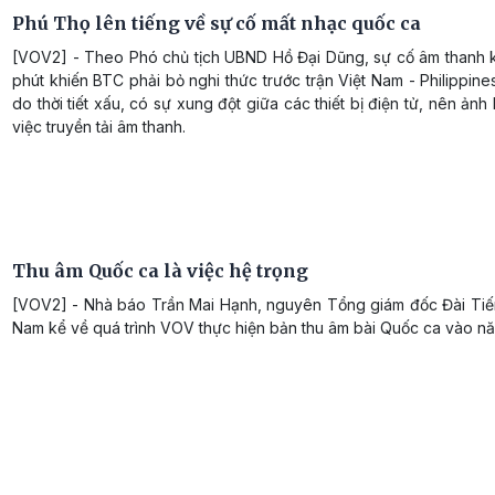
Phú Thọ lên tiếng về sự cố mất nhạc quốc ca
[VOV2] - Theo Phó chủ tịch UBND Hồ Đại Dũng, sự cố âm thanh k
phút khiến BTC phải bỏ nghi thức trước trận Việt Nam - Philippines 
do thời tiết xấu, có sự xung đột giữa các thiết bị điện tử, nên ản
việc truyền tải âm thanh.
Thu âm Quốc ca là việc hệ trọng
[VOV2] - Nhà báo Trần Mai Hạnh, nguyên Tổng giám đốc Đài Tiến
Nam kể về quá trình VOV thực hiện bản thu âm bài Quốc ca vào n