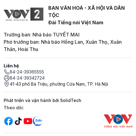
BAN VĂN HOÁ - XÃ HỘI VÀ DÂN
TỘC
Đài Tiếng nói Việt Nam
Trưởng ban: Nhà báo TUYẾT MAI
Phó trưởng ban: Nhà báo Hồng Lan, Xuân Thọ, Xuân
Thân, Hoài Thu
Liên hệ
84-24-39365555
84-24-39342724
41-43 phố Bà Triệu, phường Cửa Nam, TP. Hà Nội
Phát triển và vận hành bởi SolidTech
Mạng xã hội
Theo dõi: