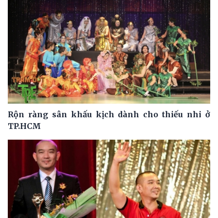
Rộn ràng sân khấu kịch dành cho thiếu nhi ở
TP.HCM