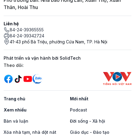
Phó trưởng ban: Nhà báo Hồng Lan, Xuân Thọ, Xuân
Thân, Hoài Thu
Liên hệ
84-24-39365555
84-24-39342724
41-43 phố Bà Triệu, phường Cửa Nam, TP. Hà Nội
Phát triển và vận hành bởi SolidTech
Mạng xã hội
Theo dõi:
Trang chủ
Mới nhất
Xem nhiều
Podcast
Bàn và luận
Đời sống - Xã hội
Xóa nhà tạm, nhà dột nát
Giáo dục - Đào tạo