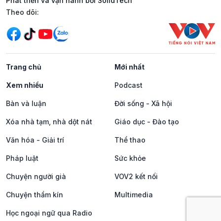
Phát triển và vận hành bởi SolidTech
Mạng xã hội
Theo dõi:
Trang chủ
Mới nhất
Xem nhiều
Podcast
Bàn và luận
Đời sống - Xã hội
Xóa nhà tạm, nhà dột nát
Giáo dục - Đào tạo
Văn hóa - Giải trí
Thể thao
Pháp luật
Sức khỏe
Chuyện người già
VOV2 kết nối
Chuyện thầm kín
Multimedia
Học ngoại ngữ qua Radio