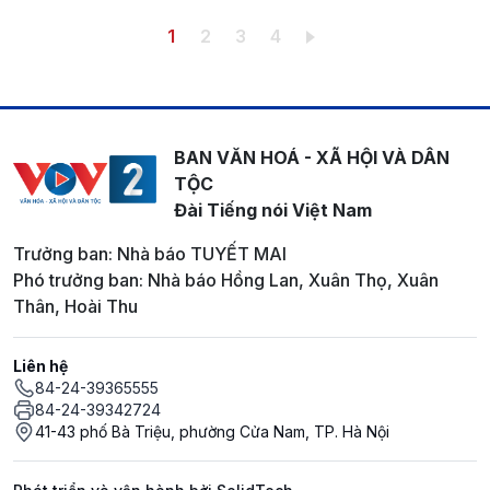
Pagination
Trang hiện thời
Trang
Trang
Trang
1
2
3
4
BAN VĂN HOÁ - XÃ HỘI VÀ DÂN
TỘC
Đài Tiếng nói Việt Nam
Trưởng ban: Nhà báo TUYẾT MAI
Phó trưởng ban: Nhà báo Hồng Lan, Xuân Thọ, Xuân
Thân, Hoài Thu
Liên hệ
84-24-39365555
84-24-39342724
41-43 phố Bà Triệu, phường Cửa Nam, TP. Hà Nội