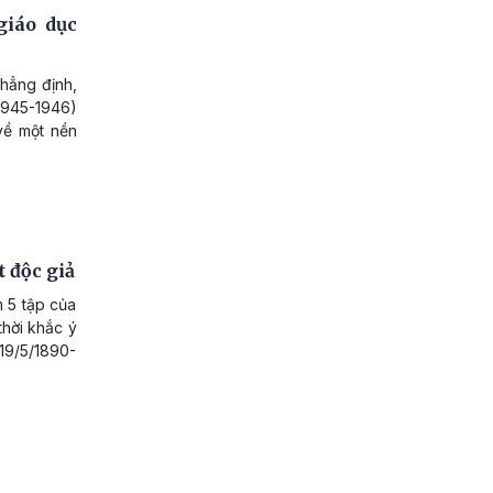
giáo dục
hẳng định,
(1945-1946)
về một nền
t độc giả
m 5 tập của
thời khắc ý
19/5/1890-