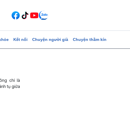
khỏe
Kết nối
Chuyện người già
Chuyện thầm kín
ông chỉ là
ãnh tụ giữa