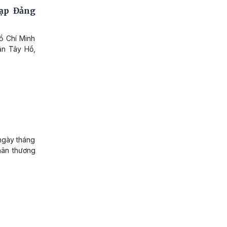
ạp Đảng
ồ Chí Minh
ận Tây Hồ,
ngày tháng
thân thương