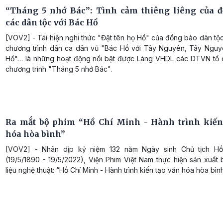
“Tháng 5 nhớ Bác”: Tình cảm thiêng liêng của 
các dân tộc với Bác Hồ
[VOV2] - Tái hiện nghi thức "Đặt tên họ Hồ" của đồng bào dân tộ
chương trình dân ca dân vũ "Bác Hồ với Tây Nguyên, Tây Nguy
Hồ"… là những hoạt động nổi bật được Làng VHDL các DTVN tổ 
chương trình "Tháng 5 nhớ Bác".
Ra mắt bộ phim “Hồ Chí Minh - Hành trình kiến
hóa hòa bình”
[VOV2] - Nhân dịp kỷ niệm 132 năm Ngày sinh Chủ tịch Hồ
(19/5/1890 - 19/5/2022), Viện Phim Việt Nam thực hiện sản xuất 
liệu nghệ thuật: “Hồ Chí Minh - Hành trình kiến tạo văn hóa hòa bình