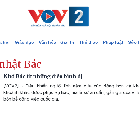
ã hội
Giáo dục
Văn hóa - Giải trí
Thể thao
Pháp luật
Sức 
 nhật Bác
Nhớ Bác từ những điều bình dị
[VOV2] - Điều khiến người lính năm xưa xúc động hơn cả kh
khoảnh khắc được phục vụ Bác, mà là sự ân cần, gần gũi của vị l
bộn bề công việc quốc gia.