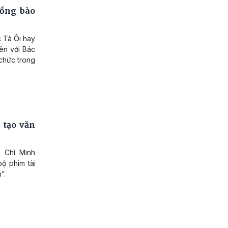
đồng bào
c Tà Ôi hay
ên với Bác
chức trong
 tạo văn
 Chí Minh
bộ phim tài
”.