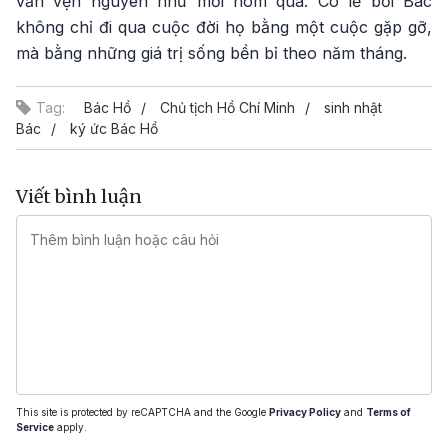
vẫn vẹn nguyên như mới hôm qua. Có lẽ bởi Bác
không chỉ đi qua cuộc đời họ bằng một cuộc gặp gỡ,
mà bằng những giá trị sống bền bỉ theo năm tháng.
Tag:
Bác Hồ
Chủ tịch Hồ Chí Minh
sinh nhật
Bác
ký ức Bác Hồ
Viết bình luận
This site is protected by reCAPTCHA and the Google
Privacy Policy
and
Terms of
Service
apply.