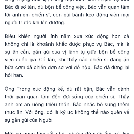
Bác đi sơ tán, dù bộn bề công việc, Bác vẫn quan tâm
tới anh em chiến sĩ, còn gửi bánh kẹo động viên mọi
người trước khi lên đường.
Điều khiến người lính năm xưa xúc động hơn cả
không chỉ là khoảnh khắc được phục vụ Bác, mà là
sự ân cần, gần gũi của vị lãnh tụ giữa bộn bề công
việc quốc gia. Có lần, khi thấy các chiến sĩ đang ăn
bữa cơm dã chiến đơn sơ với đồ hộp, Bác đã dừng lại
hỏi han.
Ông Trọng xúc động kể, dù rất bận, Bác vẫn dành
thời gian quan tâm đến đời sống của chiến sĩ. Thấy
anh em ăn uống thiếu thốn, Bác nhắc bổ sung thêm
thức ăn. Với ông, đó là ký ức không thể nào quên về
sự gần gũi của Người.
Một sự quan tâm rất nhỏ, nhưng đủ sưởi ấm trái tim