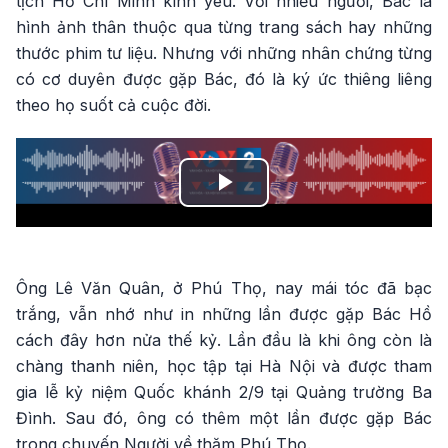
tịch Hồ Chí Minh kính yêu. Với nhiều người, Bác là
hình ảnh thân thuộc qua từng trang sách hay những
thước phim tư liệu. Nhưng với những nhân chứng từng
có cơ duyên được gặp Bác, đó là ký ức thiêng liêng
theo họ suốt cả cuộc đời.
Play
Video
Ông Lê Văn Quân, ở Phú Thọ, nay mái tóc đã bạc
trắng, vẫn nhớ như in những lần được gặp Bác Hồ
cách đây hơn nửa thế kỷ. Lần đầu là khi ông còn là
chàng thanh niên, học tập tại Hà Nội và được tham
gia lễ kỷ niệm Quốc khánh 2/9 tại Quảng trường Ba
Đình. Sau đó, ông có thêm một lần được gặp Bác
trong chuyến Người về thăm Phú Thọ.