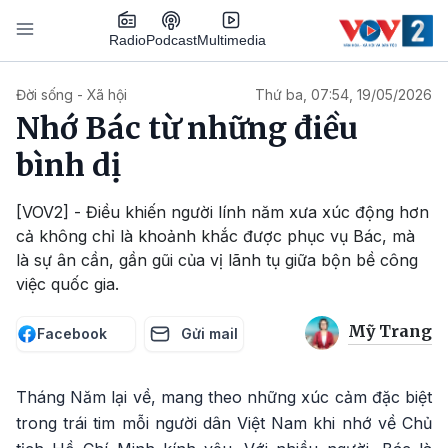
Nhảy đến nội dung
Podcast
Radio
Multimedia
Main navigation
Đời sống - Xã hội
Thứ ba, 07:54, 19/05/2026
Nhớ Bác từ những điều
bình dị
[VOV2] - Điều khiến người lính năm xưa xúc động hơn
cả không chỉ là khoảnh khắc được phục vụ Bác, mà
là sự ân cần, gần gũi của vị lãnh tụ giữa bộn bề công
việc quốc gia.
Mỹ Trang
Facebook
Gửi mail
Tháng Năm lại về, mang theo những xúc cảm đặc biệt
trong trái tim mỗi người dân Việt Nam khi nhớ về Chủ