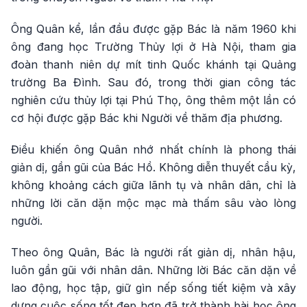
Ông Quân kể, lần đầu được gặp Bác là năm 1960 khi
ông đang học Trường Thủy lợi ở Hà Nội, tham gia
đoàn thanh niên dự mít tinh Quốc khánh tại Quảng
trường Ba Đình. Sau đó, trong thời gian công tác
nghiên cứu thủy lợi tại Phú Thọ, ông thêm một lần có
cơ hội được gặp Bác khi Người về thăm địa phương.
Điều khiến ông Quân nhớ nhất chính là phong thái
giản dị, gần gũi của Bác Hồ. Không diễn thuyết cầu kỳ,
không khoảng cách giữa lãnh tụ và nhân dân, chỉ là
những lời căn dặn mộc mạc mà thấm sâu vào lòng
người.
Theo ông Quân, Bác là người rất giản dị, nhân hậu,
luôn gần gũi với nhân dân. Những lời Bác căn dặn về
lao động, học tập, giữ gìn nếp sống tiết kiệm và xây
dựng cuộc sống tốt đẹp hơn đã trở thành bài học ông