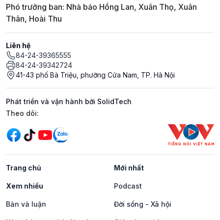
Phó trưởng ban: Nhà báo Hồng Lan, Xuân Thọ, Xuân
Thân, Hoài Thu
Liên hệ
84-24-39365555
84-24-39342724
41-43 phố Bà Triệu, phường Cửa Nam, TP. Hà Nội
Phát triển và vận hành bởi SolidTech
Mạng xã hội
Theo dõi:
Trang chủ
Mới nhất
Xem nhiều
Podcast
Bàn và luận
Đời sống - Xã hội