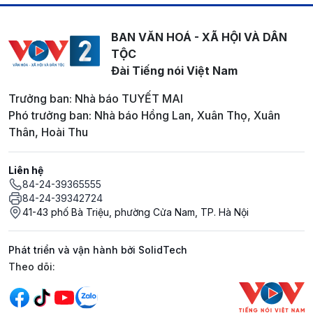
BAN VĂN HOÁ - XÃ HỘI VÀ DÂN
TỘC
Đài Tiếng nói Việt Nam
Trưởng ban: Nhà báo TUYẾT MAI
Phó trưởng ban: Nhà báo Hồng Lan, Xuân Thọ, Xuân
Thân, Hoài Thu
Liên hệ
84-24-39365555
84-24-39342724
41-43 phố Bà Triệu, phường Cửa Nam, TP. Hà Nội
Phát triển và vận hành bởi SolidTech
Mạng xã hội
Theo dõi: