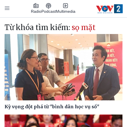
Nhảy đến nội dung
Podcast
Radio
Multimedia
Main navigation
Từ khóa tìm kiếm:
sọ mặt
Kỳ vọng đột phá từ "bình dân học vụ số"