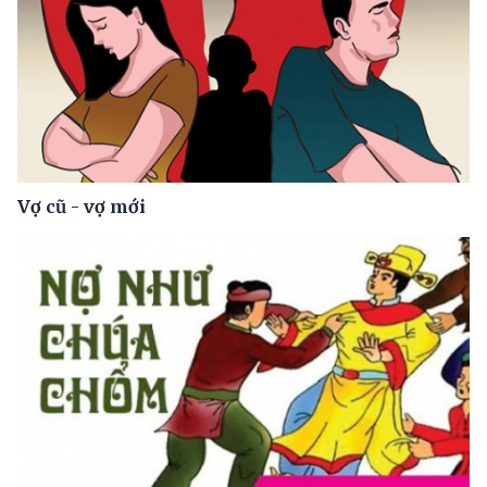
Vợ cũ - vợ mới