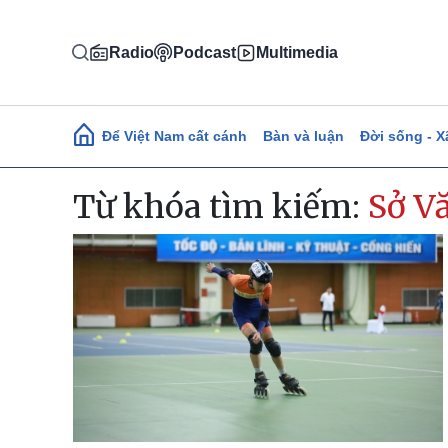
Nhảy đến nội dung
Radio
Podcast
Multimedia
Main navigation
Để Việt Nam cất cánh
Bàn và luận
Đời sống - X
Từ khóa tìm kiếm:
Sở V