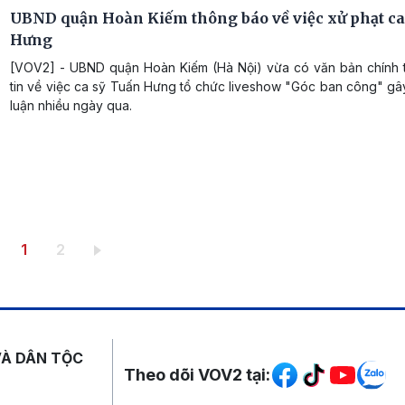
UBND quận Hoàn Kiếm thông báo về việc xử phạt ca
Hưng
[VOV2] - UBND quận Hoàn Kiếm (Hà Nội) vừa có văn bản chính 
tin về việc ca sỹ Tuấn Hưng tổ chức liveshow "Góc ban công" gâ
luận nhiều ngày qua.
Trang hiện thời
Trang
1
2
Mạng xã hội
VÀ DÂN TỘC
Theo dõi VOV2 tại: