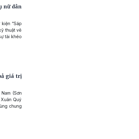
ụ nữ dân
 kiện “Sáp
kỹ thuật vẽ
sự tài khéo
 giá trị
t Nam (Sơn
" Xuân Quý
cùng chung