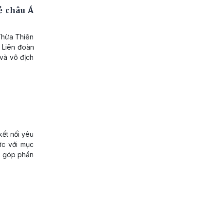
rẻ châu Á
 Thừa Thiên
 Liên đoàn
 và vô địch
kết nối yêu
ức với mục
g, góp phần