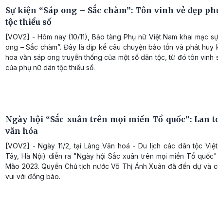
Sự kiện “Sáp ong – Sắc chàm”: Tôn vinh vẻ đẹp ph
tộc thiểu số
[VOV2] - Hôm nay (10/11), Bảo tàng Phụ nữ Việt Nam khai mạc sự
ong – Sắc chàm”. Đây là dịp kể câu chuyện bảo tồn và phát huy 
hoa văn sáp ong truyền thống của một số dân tộc, từ đó tôn vinh 
của phụ nữ dân tộc thiểu số.
Ngày hội “Sắc xuân trên mọi miền Tổ quốc”: Lan toả
văn hóa
[VOV2] - Ngày 11/2, tại Làng Văn hoá - Du lịch các dân tộc Việ
Tây, Hà Nội) diễn ra "Ngày hội Sắc xuân trên mọi miền Tổ quốc
Mão 2023. Quyền Chủ tịch nước Võ Thị Ánh Xuân đã đến dự và 
vui với đồng bào.