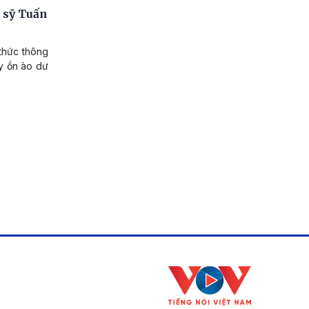
 sỹ Tuấn
thức thông
y ồn ào dư