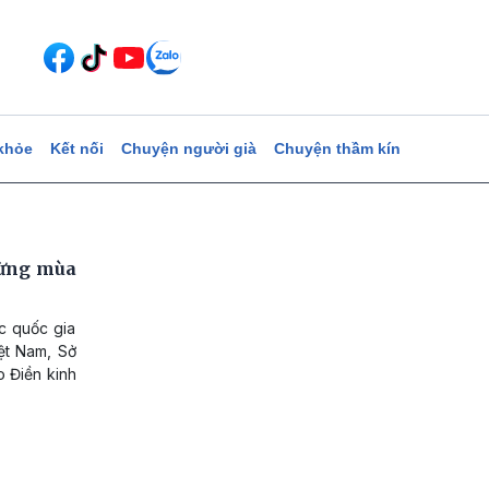
khỏe
Kết nối
Chuyện người già
Chuyện thầm kín
từng mùa
ắc quốc gia
ệt Nam, Sở
o Điền kinh