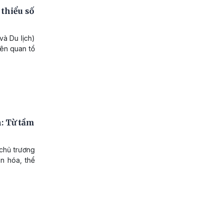
 thiểu số
và Du lịch)
iên quan tổ
h: Từ tầm
 chủ trương
ăn hóa, thể