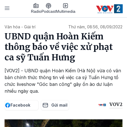
Nhảy đến nội dung
Podcast
Radio
Multimedia
Main navigation
Văn hóa - Giải trí
Thứ năm, 08:56, 08/09/2022
UBND quận Hoàn Kiếm
thông báo về việc xử phạt
ca sỹ Tuấn Hưng
[VOV2] - UBND quận Hoàn Kiếm (Hà Nội) vừa có văn
bản chính thức thông tin về việc ca sỹ Tuấn Hưng tổ
chức liveshow "Góc ban công" gây ồn ào dư luận
nhiều ngày qua.
VOV2
Facebook
Gửi mail