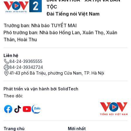
TỘC
Đài Tiếng nói Việt Nam
Trưởng ban: Nhà báo TUYẾT MAI
Phó trưởng ban: Nhà báo Hồng Lan, Xuân Thọ, Xuân
Thân, Hoài Thu
Liên hệ
84-24-39365555
84-24-39342724
41-43 phố Bà Triệu, phường Cửa Nam, TP. Hà Nội
Phát triển và vận hành bởi SolidTech
Mạng xã hội
Theo dõi:
Trang chủ
Mới nhất