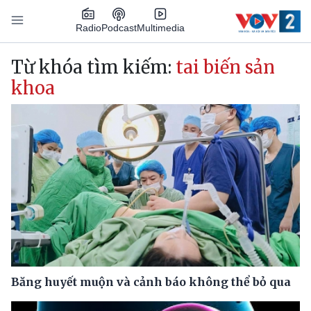
Nhảy đến nội dung
Podcast
Radio
Multimedia
Main navigation
Từ khóa tìm kiếm:
tai biến sản
khoa
Băng huyết muộn và cảnh báo không thể bỏ qua