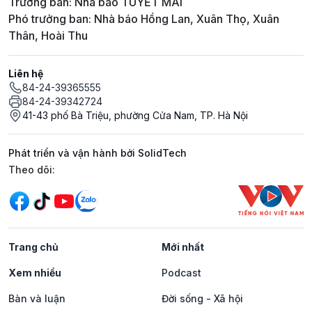
Trưởng ban: Nhà báo TUYẾT MAI
Phó trưởng ban: Nhà báo Hồng Lan, Xuân Thọ, Xuân
Thân, Hoài Thu
Liên hệ
84-24-39365555
84-24-39342724
41-43 phố Bà Triệu, phường Cửa Nam, TP. Hà Nội
Phát triển và vận hành bởi SolidTech
Mạng xã hội
Theo dõi:
Trang chủ
Mới nhất
Xem nhiều
Podcast
Bàn và luận
Đời sống - Xã hội