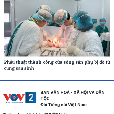
Phẫu thuật thành công cứu sống sản phụ bị đờ tử
cung sau sinh
BAN VĂN HOÁ - XÃ HỘI VÀ DÂN
TỘC
Đài Tiếng nói Việt Nam