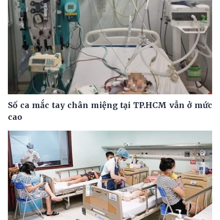
Số ca mắc tay chân miệng tại TP.HCM vẫn ở mức
cao