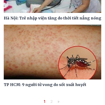
Hà Nội: Trẻ nhập viện tăng do thời tiết nắng nóng
TP HCM: 9 người tử vong do sốt xuất huyết
Pagination
Trang hiện thời
Trang
1
2