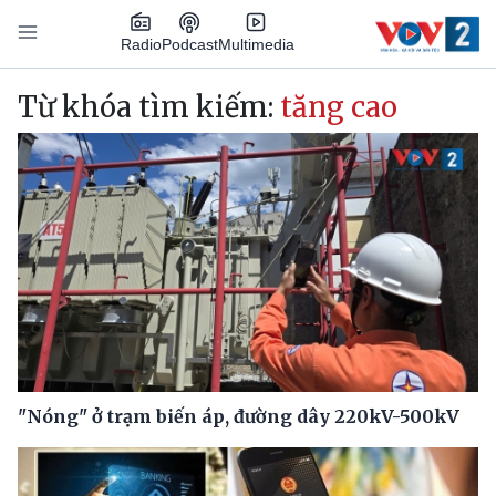
Nhảy đến nội dung
Podcast
Radio
Multimedia
Main navigation
Từ khóa tìm kiếm:
tăng cao
"Nóng" ở trạm biến áp, đường dây 220kV-500kV