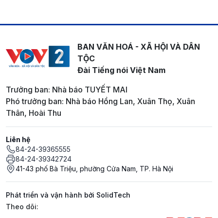
BAN VĂN HOÁ - XÃ HỘI VÀ DÂN
TỘC
Đài Tiếng nói Việt Nam
Trưởng ban: Nhà báo TUYẾT MAI
Phó trưởng ban: Nhà báo Hồng Lan, Xuân Thọ, Xuân
Thân, Hoài Thu
Liên hệ
84-24-39365555
84-24-39342724
41-43 phố Bà Triệu, phường Cửa Nam, TP. Hà Nội
Phát triển và vận hành bởi SolidTech
Mạng xã hội
Theo dõi: