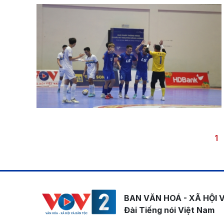
Pagination
Tr
1
BAN VĂN HOÁ - XÃ HỘI 
Đài Tiếng nói Việt Nam