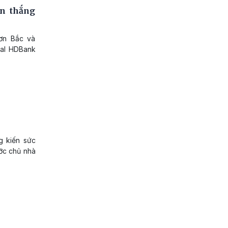
àn thắng
Sơn Bắc và
tsal HDBank
g kiến sức
ước chủ nhà