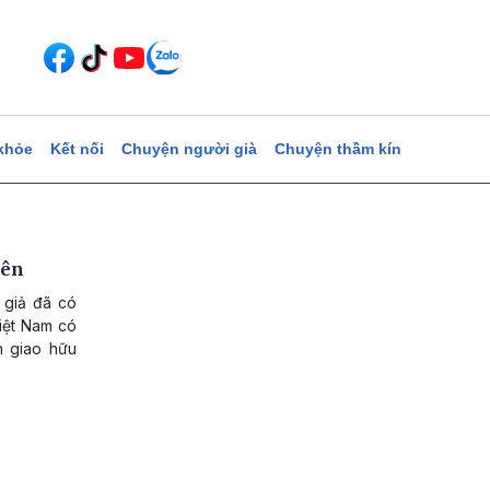
khỏe
Kết nối
Chuyện người già
Chuyện thầm kín
yên
 giả đã có
Việt Nam có
n giao hữu