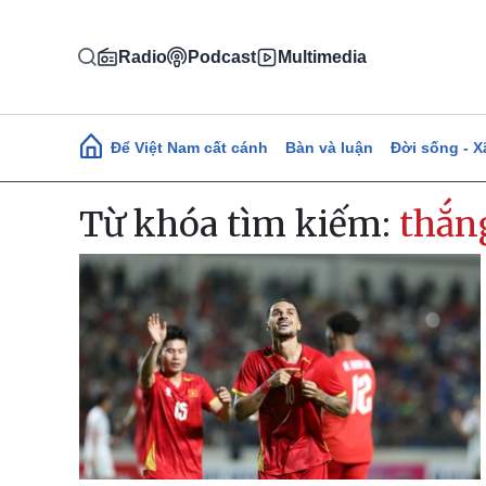
Nhảy đến nội dung
Radio
Podcast
Multimedia
Main navigation
Để Việt Nam cất cánh
Bàn và luận
Đời sống - X
Từ khóa tìm kiếm:
thắn