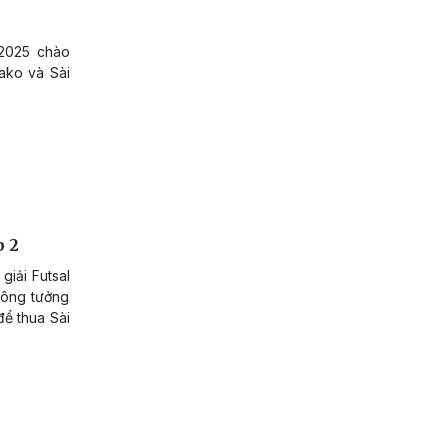
 2025 chào
ako và Sài
p 2
giải Futsal
hông tưởng
để thua Sài