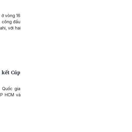
 ở vòng 16
p công đầu
hi, với hai
 kết Cúp
p Quốc gia
 TP HCM và