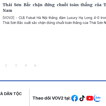
Thái Sơn Bắc chặn đứng chuỗi toàn thắng của 
Nam
[VOV2] - CLB Futsal Hà Nội thắng đậm Luxury Hạ Long 4-0 tro
Thái Sơn Bắc xuất sắc chặn đứng chuỗi toàn thắng của Thái Sơn 
ang hiện thời
Trang
Trang
Trang
2
3
4
Mạng xã hội
VÀ DÂN TỘC
Theo dõi VOV2 tại: