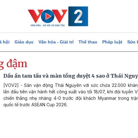
ã hội
Giáo dục
Văn hóa - Giải trí
Thể thao
Pháp luật
Sức 
g đậm
Dấu ấn tam tấu và màn tổng duyệt 4 sao ở Thái Ngu
[VOV2] - Sân vận động Thái Nguyên với sức chứa 22.000 khán
lần đầu tiên vận hành hết công suất vào tối 18/07, khi đội tuyển 
chiến thắng nhẹ nhàng 4-0 trước đội khách Myanmar trong trậ
quốc tế trước ASEAN Cup 2026.