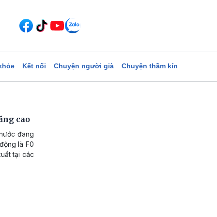
khỏe
Kết nối
Chuyện người già
Chuyện thầm kín
tăng cao
 nước đang
 động là F0
uất tại các