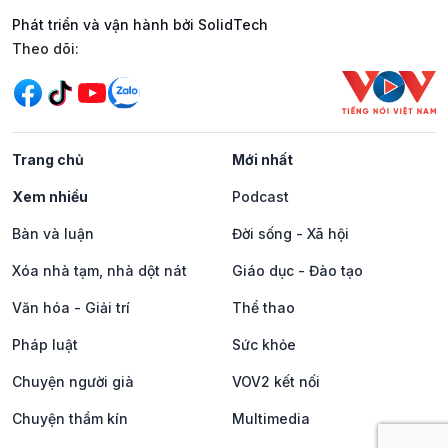
Phát triển và vận hành bởi SolidTech
Mạng xã hội
Theo dõi:
Trang chủ
Mới nhất
Xem nhiều
Podcast
Bàn và luận
Đời sống - Xã hội
Xóa nhà tạm, nhà dột nát
Giáo dục - Đào tạo
Văn hóa - Giải trí
Thể thao
Pháp luật
Sức khỏe
Chuyện người già
VOV2 kết nối
Chuyện thầm kín
Multimedia