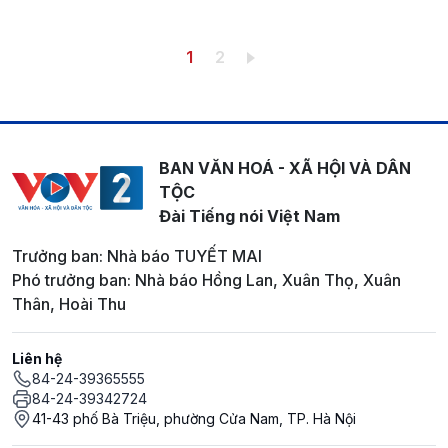
Pagination
Trang hiện thời
Trang
1
2
BAN VĂN HOÁ - XÃ HỘI VÀ DÂN
TỘC
Đài Tiếng nói Việt Nam
Trưởng ban: Nhà báo TUYẾT MAI
Phó trưởng ban: Nhà báo Hồng Lan, Xuân Thọ, Xuân
Thân, Hoài Thu
Liên hệ
84-24-39365555
84-24-39342724
41-43 phố Bà Triệu, phường Cửa Nam, TP. Hà Nội