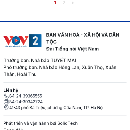
Pagination
Trang hiện thời
Trang
1
2
BAN VĂN HOÁ - XÃ HỘI VÀ DÂN
TỘC
Đài Tiếng nói Việt Nam
Trưởng ban: Nhà báo TUYẾT MAI
Phó trưởng ban: Nhà báo Hồng Lan, Xuân Thọ, Xuân
Thân, Hoài Thu
Liên hệ
84-24-39365555
84-24-39342724
41-43 phố Bà Triệu, phường Cửa Nam, TP. Hà Nội
Phát triển và vận hành bởi SolidTech