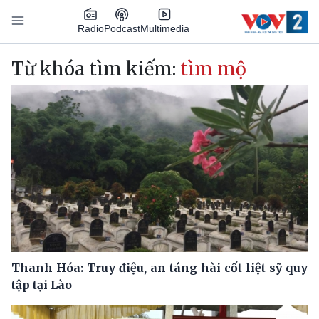
Nhảy đến nội dung
Podcast
Radio
Multimedia
Main navigation
Từ khóa tìm kiếm:
tìm mộ
Thanh Hóa: Truy điệu, an táng hài cốt liệt sỹ quy
tập tại Lào