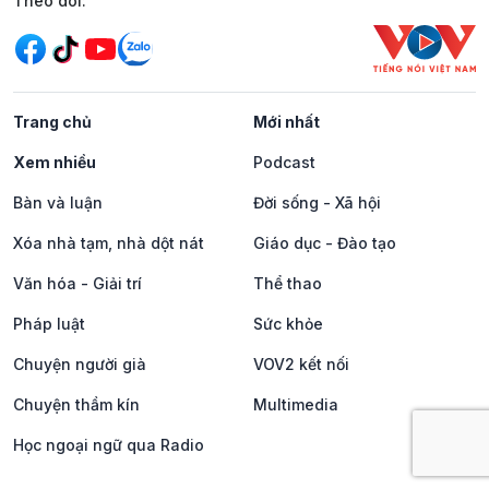
Mạng xã hội
Theo dõi:
Trang chủ
Mới nhất
Xem nhiều
Podcast
Bàn và luận
Đời sống - Xã hội
Xóa nhà tạm, nhà dột nát
Giáo dục - Đào tạo
Văn hóa - Giải trí
Thể thao
Pháp luật
Sức khỏe
Chuyện người già
VOV2 kết nối
Chuyện thầm kín
Multimedia
Học ngoại ngữ qua Radio