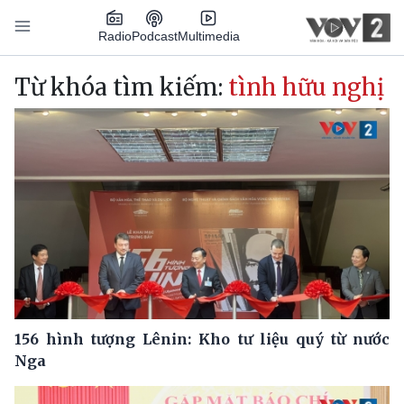
Nhảy đến nội dung
Podcast
Radio
Multimedia
Main navigation
Từ khóa tìm kiếm:
tình hữu nghị
156 hình tượng Lênin: Kho tư liệu quý từ nước
Nga