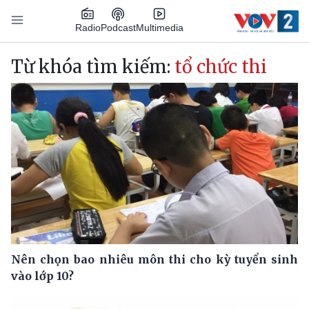
Nhảy đến nội dung
Podcast
Radio
Multimedia
Main navigation
Từ khóa tìm kiếm:
tổ chức thi
Nên chọn bao nhiêu môn thi cho kỳ tuyển sinh
vào lớp 10?