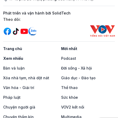
Phát triển và vận hành bởi SolidTech
Mạng xã hội
Theo dõi:
Trang chủ
Mới nhất
Xem nhiều
Podcast
Bàn và luận
Đời sống - Xã hội
Xóa nhà tạm, nhà dột nát
Giáo dục - Đào tạo
Văn hóa - Giải trí
Thể thao
Pháp luật
Sức khỏe
Chuyện người già
VOV2 kết nối
Chuyện thầm kín
Multimedia