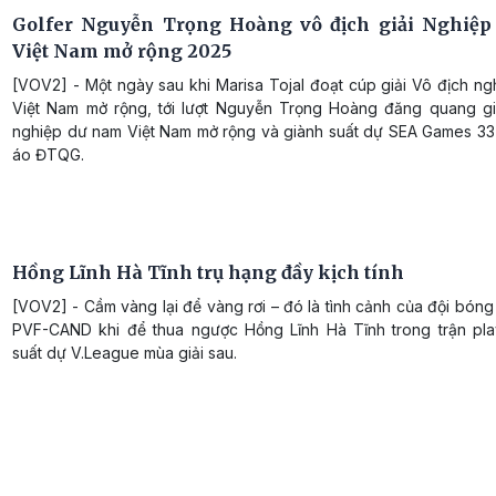
Golfer Nguyễn Trọng Hoàng vô địch giải Nghiệ
Việt Nam mở rộng 2025
[VOV2] - Một ngày sau khi Marisa Tojal đoạt cúp giải Vô địch n
Việt Nam mở rộng, tới lượt Nguyễn Trọng Hoàng đăng quang gi
nghiệp dư nam Việt Nam mở rộng và giành suất dự SEA Games 33
áo ĐTQG.
Hồng Lĩnh Hà Tĩnh trụ hạng đầy kịch tính
[VOV2] - Cầm vàng lại để vàng rơi – đó là tình cảnh của đội bón
PVF-CAND khi để thua ngược Hồng Lĩnh Hà Tĩnh trong trận play
suất dự V.League mùa giải sau.