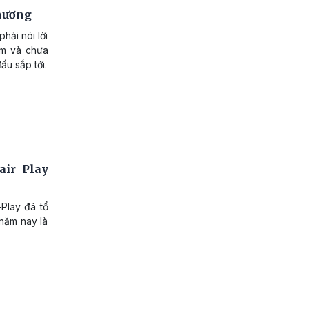
thương
hải nói lời
ệm và chưa
ấu sắp tới.
air Play
-Play đã tổ
 năm nay là