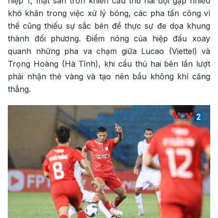
hiệp 1, mặt sân trơn khiến cầu thủ hai đội gặp nhiều
khó khăn trong việc xử lý bóng, các pha tấn công vì
thế cũng thiếu sự sắc bén để thực sự đe dọa khung
thành đối phương. Điểm nóng của hiệp đấu xoay
quanh những pha va chạm giữa Lucao (Viettel) và
Trọng Hoàng (Hà Tĩnh), khi cầu thủ hai bên lần lượt
phải nhận thẻ vàng và tạo nên bầu không khí căng
thẳng.