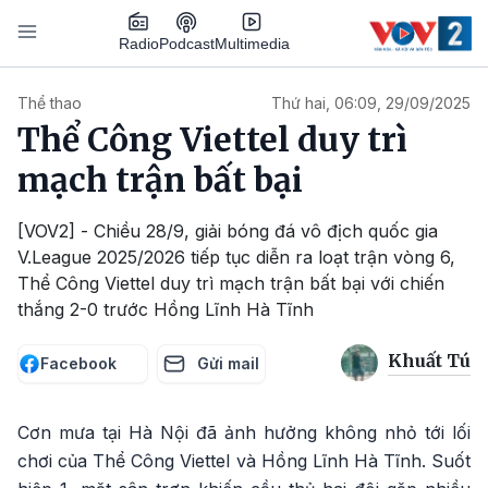
Nhảy đến nội dung
Podcast
Radio
Multimedia
Main navigation
Thể thao
Thứ hai, 06:09, 29/09/2025
Thể Công Viettel duy trì
mạch trận bất bại
[VOV2] - Chiều 28/9, giải bóng đá vô địch quốc gia
V.League 2025/2026 tiếp tục diễn ra loạt trận vòng 6,
Thể Công Viettel duy trì mạch trận bất bại với chiến
thắng 2-0 trước Hồng Lĩnh Hà Tĩnh
Khuất Tú
Facebook
Gửi mail
Cơn mưa tại Hà Nội đã ảnh hưởng không nhỏ tới lối
chơi của Thể Công Viettel và Hồng Lĩnh Hà Tĩnh. Suốt