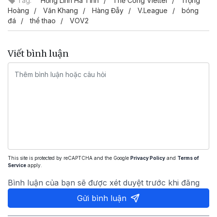
Tag:
Hồng Lĩnh Hà Tĩnh
Thể Công Viettel
Trọng
Hoàng
Văn Khang
Hàng Đẫy
V.League
bóng
đá
thể thao
VOV2
Viết bình luận
This site is protected by reCAPTCHA and the Google
Privacy Policy
and
Terms of
Service
apply.
Bình luận của bạn sẽ được xét duyệt trước khi đăng
Gửi bình luận