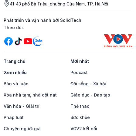
41-43 phố Bà Triệu, phường Cửa Nam, TP. Hà Nội
Phát triển và vận hành bởi SolidTech
Mạng xã hội
Theo dõi:
Trang chủ
Mới nhất
Xem nhiều
Podcast
Bàn và luận
Đời sống - Xã hội
Xóa nhà tạm, nhà dột nát
Giáo dục - Đào tạo
Văn hóa - Giải trí
Thể thao
Pháp luật
Sức khỏe
Chuyện người già
VOV2 kết nối